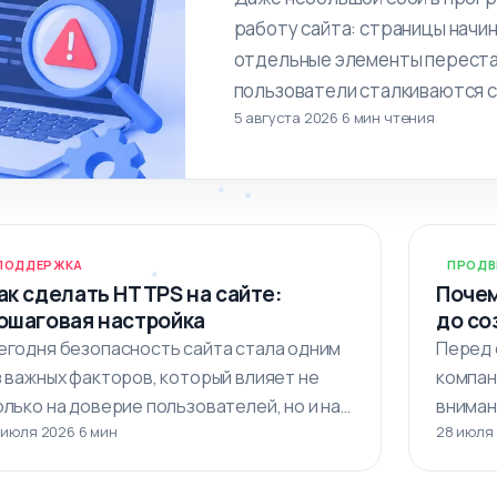
работу сайта: страницы начи
отдельные элементы переста
пользователи сталкиваются с
5 августа 2026
·
6 мин чтения
взаимодействии с ресурсом.…
ПОДДЕРЖКА
ПРОДВ
ак сделать HTTPS на сайте:
Почем
ошаговая настройка
до со
егодня безопасность сайта стала одним
Перед 
з важных факторов, который влияет не
компан
олько на доверие пользователей, но и на…
вниман
 июля 2026
·
6 мин
28 июля
визуал