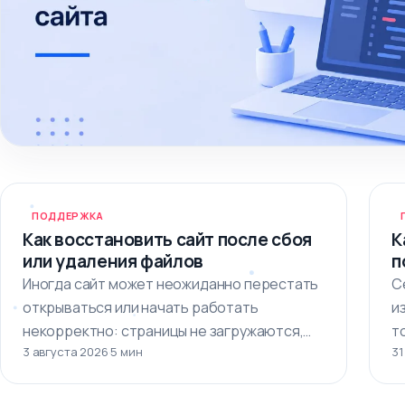
ПОДДЕРЖКА
Как восстановить сайт после сбоя
К
или удаления файлов
п
Иногда сайт может неожиданно перестать
С
открываться или начать работать
и
некорректно: страницы не загружаются,
т
3 августа 2026
·
5 мин
31
появляются ошибки, пропадают
изображения или…