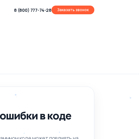
8 (800) 777-74-28
Заказать звонок
 ошибки в коде
аммном коде может повлиять на