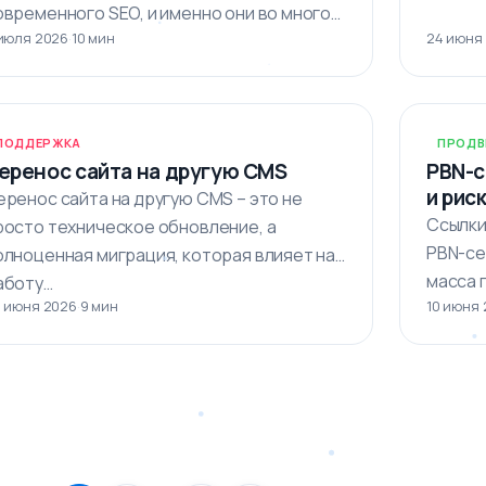
овременного SEO, и именно они во многом
июля 2026
·
10 мин
24 июня
пределяют, насколько…
ПОДДЕРЖКА
ПРОДВ
еренос сайта на другую CMS
PBN-с
и рис
еренос сайта на другую CMS – это не
Ссылки
росто техническое обновление, а
PBN-се
олноценная миграция, которая влияет на
масса 
аботу…
 июня 2026
·
9 мин
10 июня
ключев