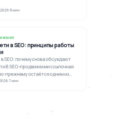
 2026
·
8 мин
ИЖЕНИЕ
ети в SEO: принципы работы
ки
 в SEO: почему снова обсуждают
ти В SEO-продвижении ссылочная
по-прежнему остаётся одним из
 2026
·
7 мин
ых факторов, который…