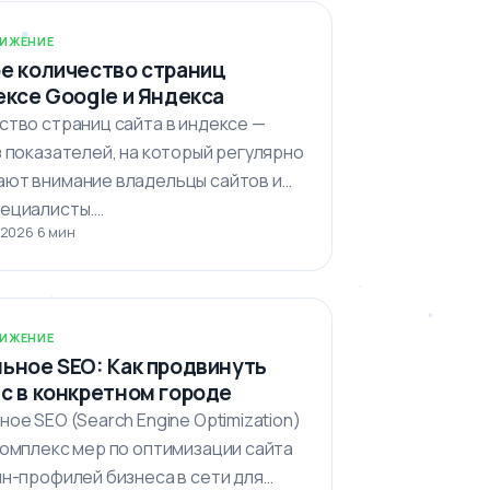
ИЖЕНИЕ
е количество страниц
ексе Google и Яндекса
ство страниц сайта в индексе —
з показателей, на который регулярно
ют внимание владельцы сайтов и
ециалисты.…
 2026
·
6 мин
ИЖЕНИЕ
ьное SEO: Как продвинуть
с в конкретном городе
ое SEO (Search Engine Optimization)
комплекс мер по оптимизации сайта
йн-профилей бизнеса в сети для…