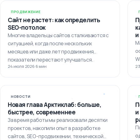
ПРОДВИЖЕНИЕ
Сайт не растет: как определить
П
SEO-потолок
к
и
Многие владельцы сайтов сталкиваются с
М
ситуацией, когда после нескольких
о
месяцев или даже лет продвижения
W
показатели перестают улучшаться.
24 июля 2026
·
6 мин
23
М
Кажется,…
НОВОСТИ
Новая глава Арктиклаб: больше,
П
быстрее, современнее
и
р
За время работы мы реализовали десятки
П
проектов, накопили опыт в разработке
о
сайтов, SEO-продвижении, технической