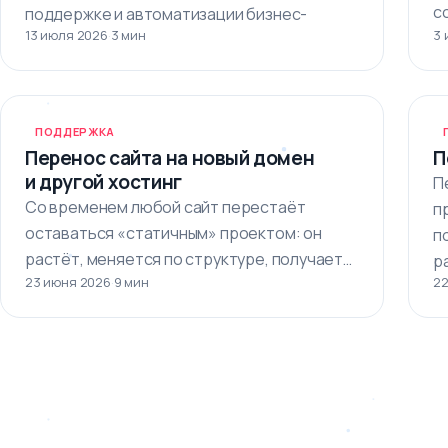
с
поддержке и автоматизации бизнес-
13 июля 2026
·
3 мин
3 
о
процессов.…
ПОДДЕРЖКА
Перенос сайта на новый домен
П
и другой хостинг
П
Со временем любой сайт перестаёт
п
оставаться «статичным» проектом: он
п
растёт, меняется по структуре, получает
р
23 июня 2026
·
9 мин
22
больше трафика и требует…