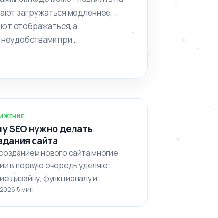
нают загружаться медленнее,
ют отображаться, а
 неудобствами при
ИЖЕНИЕ
у SEO нужно делать
здания сайта
созданием нового сайта многие
ии в первую очередь уделяют
ие дизайну, функционалу и
 2026
·
5 мин
ьной составляющей. Однако важно…