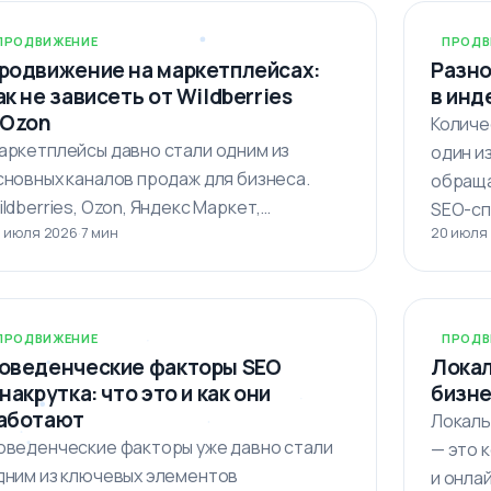
ПРОДВИЖЕНИЕ
ПРОДВ
родвижение на маркетплейсах:
Разно
ак не зависеть от Wildberries
в инд
 Ozon
Количе
аркетплейсы давно стали одним из
один и
сновных каналов продаж для бизнеса.
обраща
ildberries, Ozon, Яндекс Маркет,
SEO-сп
 июля 2026
·
7 мин
20 июля
егамаркет и другие площадки…
ПРОДВИЖЕНИЕ
ПРОДВ
оведенческие факторы SEO
Локал
 накрутка: что это и как они
бизне
аботают
Локальн
оведенческие факторы уже давно стали
— это 
дним из ключевых элементов
и онла