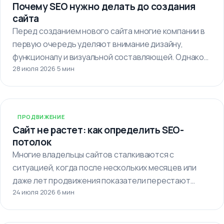
Почему SEO нужно делать до создания
сайта
Перед созданием нового сайта многие компании в
первую очередь уделяют внимание дизайну,
функционалу и визуальной составляющей. Однако
28 июля 2026
·
5 мин
важно…
ПРОДВИЖЕНИЕ
Сайт не растет: как определить SEO-
потолок
Многие владельцы сайтов сталкиваются с
ситуацией, когда после нескольких месяцев или
даже лет продвижения показатели перестают
24 июля 2026
·
6 мин
улучшаться. Кажется,…