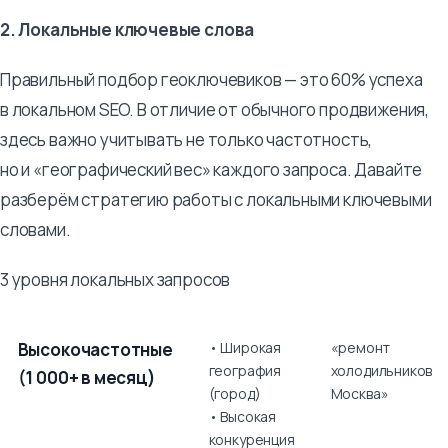
2. Локальные ключевые слова
Правильный подбор геоключевиков — это 60% успеха
в локальном SEO. В отличие от обычного продвижения,
здесь важно учитывать не только частотность,
но и «географический вес» каждого запроса. Давайте
разберём стратегию работы с локальными ключевыми
словами.
3 уровня локальных запросов
Уровень
Характеристики
Пример
Стратегия
Высокочастотные
• Широкая
«ремонт
использова
география
холодильников
(1 000+ в месяц)
(город)
Москва»
• Высокая
конкуренция