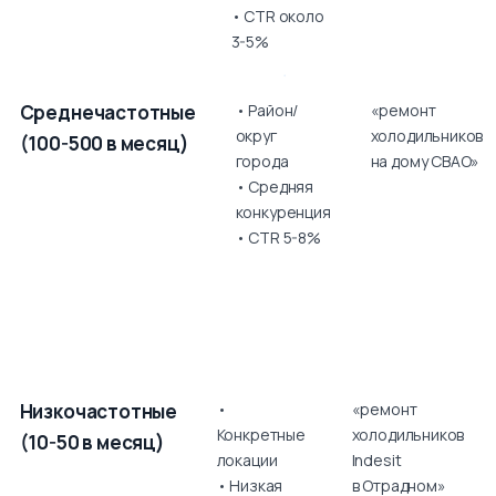
• CTR около
3-5%
Среднечастотные
• Район/
«ремонт
округ
холодильников
(100-500 в месяц)
города
на дому СВАО»
• Средняя
конкуренция
• CTR 5-8%
Низкочастотные
•
«ремонт
Конкретные
холодильников
(10-50 в месяц)
локации
Indesit
• Низкая
в Отрадном»