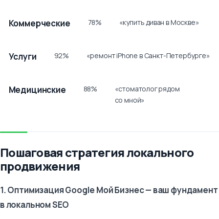
Тип
Доля
Пример
Коммерческие
78%
«купить диван в Москве»
запроса
с локальным
intent
Услуги
92%
«ремонт iPhone в Санкт-Петербурге»
Медицинские
88%
«стоматолог рядом
со мной»
Пошаговая стратегия локального
продвижения
1. Оптимизация Google Мой Бизнес — ваш фундамент
в локальном SEO