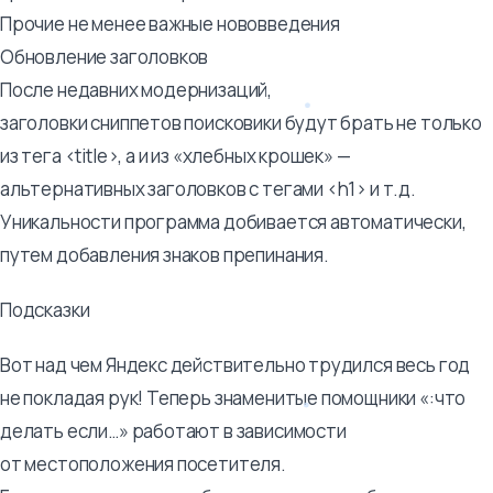
Прочие не менее важные нововведения
Обновление заголовков
После недавних модернизаций,
заголовки сниппетов поисковики будут брать не только
из тега <title>, а и из «хлебных крошек» —
альтернативных заголовков с тегами <h1> и т.д.
Уникальности программа добивается автоматически,
путем добавления знаков препинания.
Подсказки
Вот над чем Яндекс действительно трудился весь год
не покладая рук! Теперь знаменитые помощники «:что
делать если…» работают в зависимости
от местоположения посетителя.