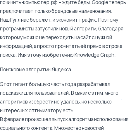
починить-компьютер.рф – ждите беды, Google теперь
предпочитает только брендовые наименования.
Наш Гугл нас бережет, и экономит трафик. Поэтому
программисты запустили новый алгоритм, благодаря
которому можно не переходить на сайт с нужной
информацией, а просто прочитать её прямо в строке
поиска. Имя этому изобретению Knowledge Graph.
Поисковые алгоритмы Яндекса
Этот гигант большую часть года разрабатывал
подсказки для пользователей. В связи с этим, много
алгоритмов изобрести не удалось, но несколько
интересных оптимизатору есть.
В феврале произошел выпуск алгоритма использования
социального контента. Множество новостей