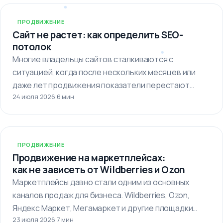
ПРОДВИЖЕНИЕ
Сайт не растет: как определить SEO-
потолок
Многие владельцы сайтов сталкиваются с
ситуацией, когда после нескольких месяцев или
даже лет продвижения показатели перестают
24 июля 2026
·
6 мин
улучшаться. Кажется,…
ПРОДВИЖЕНИЕ
Продвижение на маркетплейсах:
как не зависеть от Wildberries и Ozon
Маркетплейсы давно стали одним из основных
каналов продаж для бизнеса. Wildberries, Ozon,
Яндекс Маркет, Мегамаркет и другие площадки…
23 июля 2026
·
7 мин