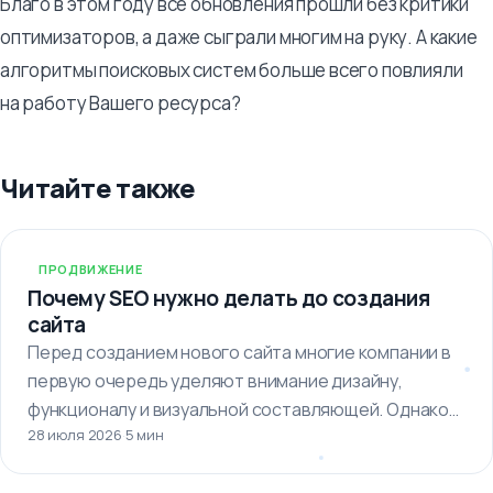
Благо в этом году все обновления прошли без критики
оптимизаторов, а даже сыграли многим на руку. А какие
алгоритмы поисковых систем больше всего повлияли
на работу Вашего ресурса?
Читайте также
ПРОДВИЖЕНИЕ
Почему SEO нужно делать до создания
сайта
Перед созданием нового сайта многие компании в
первую очередь уделяют внимание дизайну,
функционалу и визуальной составляющей. Однако
28 июля 2026
·
5 мин
важно…