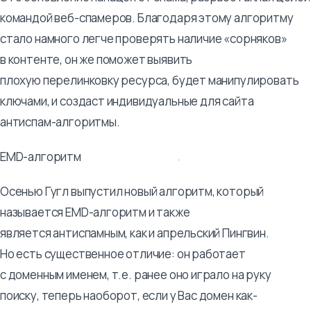
командой веб-спамеров. Благодаря этому алгоритму
стало намного легче проверять наличие «сорняков»
в контенте, он же поможет выявить
плохую перелинковку ресурса, будет манипулировать
ключами, и создаст индивидуальные для сайта
антиспам-алгоритмы.
EMD-алгоритм
Осенью Гугл выпустил новый алгоритм, который
называется EMD-алгоритм и также
является антиспамным, как и апрельский Пингвин.
Но есть существенное отличие: он работает
с доменным именем, т.е. ранее оно играло на руку
поиску, теперь наоборот, если у Вас домен как-