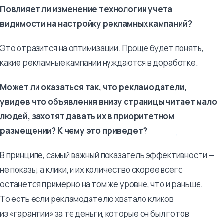
Повлияет ли изменение технологии учета
видимости на настройку рекламных кампаний?
Это отразится на оптимизации. Проще будет понять,
какие рекламные кампании нуждаются в доработке.
Может ли оказаться так, что рекламодатели,
увидев что объявления внизу страницы читает мало
людей, захотят давать их в приоритетном
размещении? К чему это приведет?
В принципе, самый важный показатель эффективности —
не показы, а клики, и их количество скорее всего
останется примерно на том же уровне, что и раньше.
То есть если рекламодателю хватало кликов
из «гарантии» за те деньги, которые он был готов