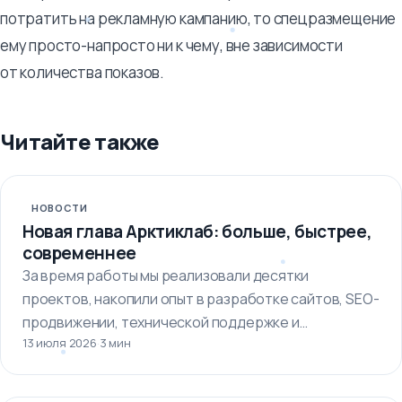
потратить на рекламную кампанию, то спецразмещение
ему просто-напросто ни к чему, вне зависимости
от количества показов.
Читайте также
НОВОСТИ
Новая глава Арктиклаб: больше, быстрее,
современнее
За время работы мы реализовали десятки
проектов, накопили опыт в разработке сайтов, SEO-
продвижении, технической поддержке и
13 июля 2026
·
3 мин
автоматизации бизнес-процессов.…