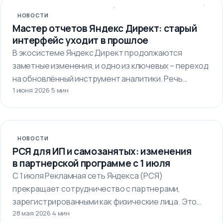
НОВОСТИ
Мастер отчетов Яндекс Директ: старый
интерфейс уходит в прошлое
В экосистеме Яндекс Директ продолжаются
заметные изменения, и одно из ключевых – переход
на обновлённый инструмент аналитики. Речь…
1 июня 2026
·
5 мин
НОВОСТИ
РСЯ для ИП и самозанятых: изменения
в партнерской программе с 1 июля
С 1 июля Рекламная сеть Яндекса (РСЯ)
прекращает сотрудничество с партнерами,
зарегистрированными как физические лица. Это
28 мая 2026
·
4 мин
означает, что…