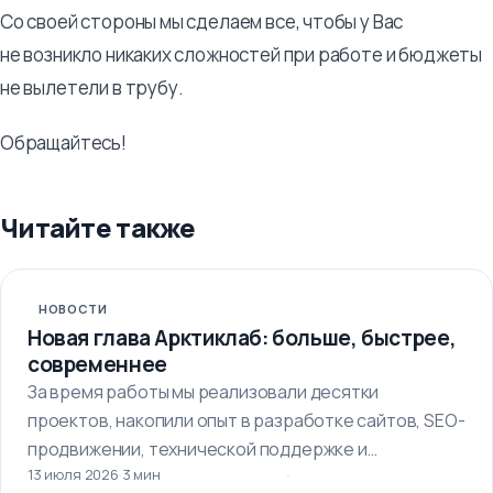
Со своей стороны мы сделаем все, чтобы у Вас
не возникло никаких сложностей при работе и бюджеты
не вылетели в трубу.
Обращайтесь!
Читайте также
НОВОСТИ
Новая глава Арктиклаб: больше, быстрее,
современнее
За время работы мы реализовали десятки
проектов, накопили опыт в разработке сайтов, SEO-
продвижении, технической поддержке и
13 июля 2026
·
3 мин
автоматизации бизнес-процессов.…