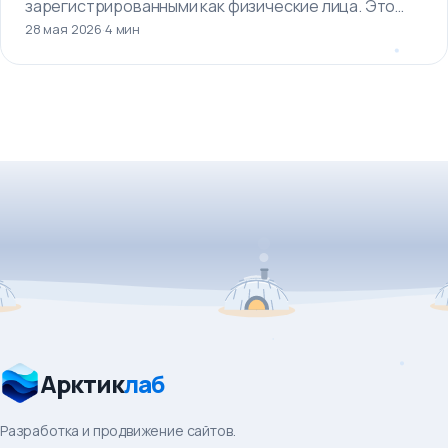
зарегистрированными как физические лица. Это
28 мая 2026
·
4 мин
означает, что…
Арктик
лаб
Разработка и продвижение сайтов.