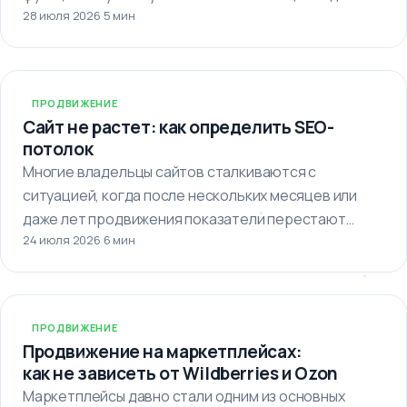
28 июля 2026
·
5 мин
важно…
ПРОДВИЖЕНИЕ
Сайт не растет: как определить SEO-
потолок
Многие владельцы сайтов сталкиваются с
ситуацией, когда после нескольких месяцев или
даже лет продвижения показатели перестают
24 июля 2026
·
6 мин
улучшаться. Кажется,…
ПРОДВИЖЕНИЕ
Продвижение на маркетплейсах:
как не зависеть от Wildberries и Ozon
Маркетплейсы давно стали одним из основных