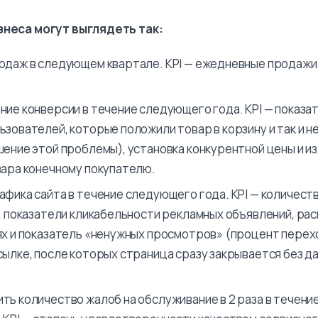
знеса могут выглядеть так:
одаж в следующем квартале. KPI — ежедневные продажи
ние конверсии в течение следующего года. KPI — показа
ьзователей, которые положили товар в корзину и так и н
шение этой проблемы), установка конкурентной цены и и
вара конечному покупателю.
афика сайта в течение следующего года. KPI — количест
и, показатели кликабельности рекламных объявлений, ра
ях и показатель «ненужных просмотров» (процент пере
сылке, после которых страница сразу закрывается без 
ть количество жалоб на обслуживание в 2 раза в течен