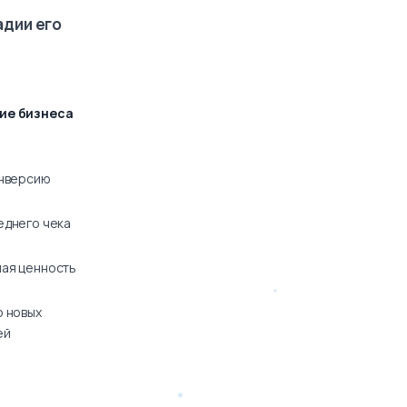
адии его
ие бизнеса
онверсию
еднего чека
ая ценность
о новых
ей