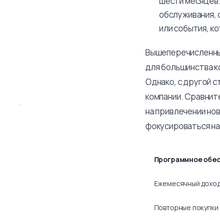
шести месяцев.
обслуживания, 
или события, к
Вышеперечисленны
для большинства к
Однако, с другой с
компании. Сравнит
на привлечении нов
фокусироваться на
Программное обес
Ежемесячный дохо
Повторные покупки