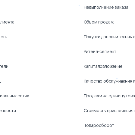
Невыполнение заказа
клиента
Объем продаж
ость
Покупки дополнительных 
Ритейл-сегмент
тели
Капиталовложение
ц
Качество обслуживания 
иальных сетях
Продажи на единицу тов
енности
Стоимость привлечения 
Товарооборот