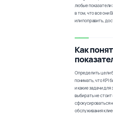
любые показатели 
в том, что все они
или поправить, до
Как понят
показате
Определить цели би
понимать, что KPI 
и какие задачи дл
выбирать не стоит:
сфокусироваться н
обслуживания клие