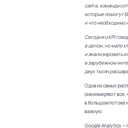
сайта, команды сот
которые помогут В
и что необходимо 
Сегодня о KPI гов
в целом, но мало 
и анализировать их
в зарубежном инте
двух тысяч расшари
Одна из самых рас
они измеряют все, 
в большом потоке 
важную.
Google Analytics 