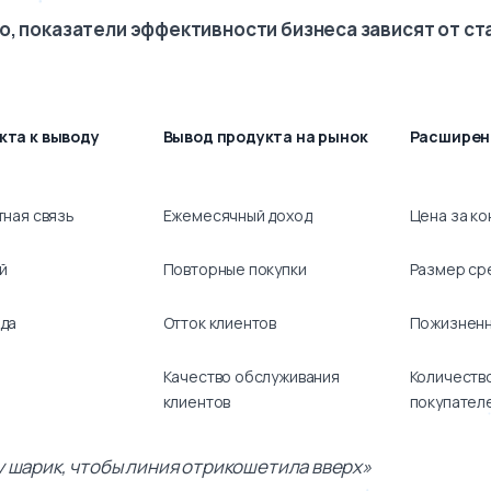
о, показатели эффективности бизнеса зависят от ст
кта к выводу
Вывод продукта на рынок
Расширен
тная связь
Ежемесячный доход
Цена за к
й
Повторные покупки
Размер ср
да
Отток клиентов
Пожизненн
Качество обслуживания
Количеств
клиентов
покупател
у шарик, чтобы линия отрикошетила вверх»