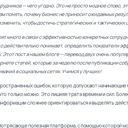
рудников — чего угодно. Это не просто модное слово, э
ам понять, почему бизнес не приносит ожидаемых резул
изменить, чтобы достичь стратегических и тактических 
орят много в связи с эффективностью конкретных сотрудн
кто действительно понимает, определить показатели э
. Этот пост в нашем блоге — перевод двух очень популя
рнете статей, которые за неделю после публикации со
ваний в социальных сетях. Учимся у лучших!
пространенных ошибок, которую допускают начинающие
что только можно. Это лишняя трата времени и сил. Боле
информации сложнее ориентироваться и выделять дейс
— потрясающе полезная платформа, с помощью которой м