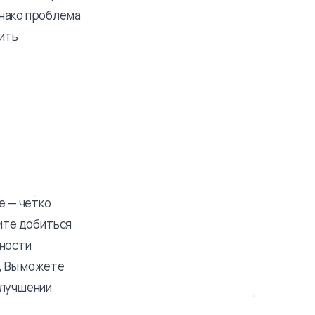
днако проблема
нить
е — четко
тите добиться
вности
, Вы можете
улучшении