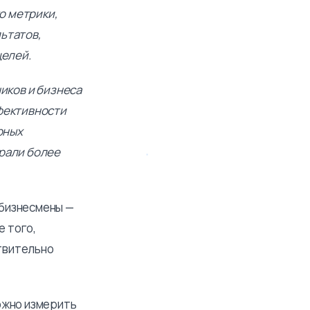
то метрики,
ьтатов,
целей.
иков и бизнеса
ффективности
рных
брали более
 бизнесмены —
е того,
твительно
ожно измерить