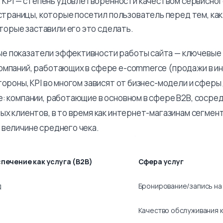
 KPI — степень удовлетворенности качеством сервисно
страницы, которые посетил пользователь перед тем, как
оторые заставили его это сделать.
е показатели эффективности работы сайта — ключевые
омпаний, работающих в сфере e-commerce (продажи в и
тороны, KPI во многом зависят от бизнес-модели и сфер
е: компании, работающие в основном в сфере В2В, соср
ых клиентов, в то время как интернет-магазинам сегмен
 величине среднего чека.
печение как услуга (В2В)
Сфера услуг
д
Бронирование/запись на
Качество обслуживания 