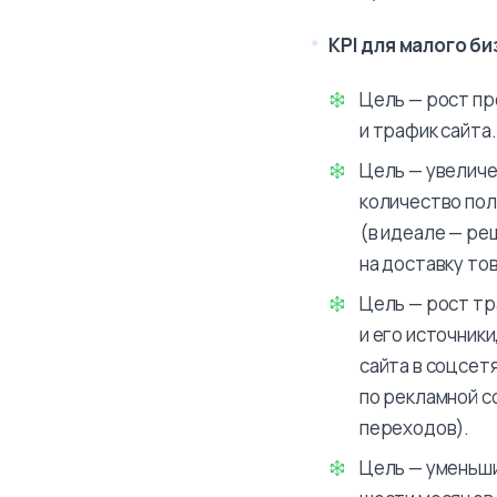
KPI для малого би
Цель — рост пр
и трафик сайта.
Цель — увеличе
количество пол
(в идеале — ре
на доставку то
Цель — рост тр
и его источник
сайта в соцсет
по рекламной с
переходов).
Цель — уменьши