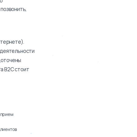
го
 позвонить,
нтернете).
ы деятельности
едоточены
та В2С стоит
 прием
клиентов