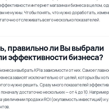
эффективности интернет магазина и бизнеса в целом, о
 Вам не нужны. Чтобы понять, что нужно доработать, изме
статочно отслеживать всего несколько показателей.
ь, правильно ли Вы выбрали
ли эффективности бизнеса?
знеса и выбрать KPI в зависимости от них. Самое главно
бизнеса зависят исключительно от целей, которых Вы хо
я этого нужно решить. Сразу много показателей эффекти
 поначалу достаточно нескольких — от 4 до 10. Например
а увеличении продаж и ROI (окупаемость инвестиций) и 
нтов.