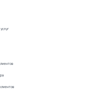
услуг
клиентов
ара
клиентов