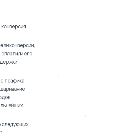
, конверсия
тели конверсии,
е оплатили его
здержки
во трафика
сшаривание
ходов
дальнейших
ие следующих