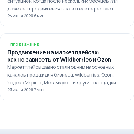
ситуацией, когда после нескольких месяцев или
даже лет продвижения показатели перестают
24 июля 2026
·
6 мин
улучшаться. Кажется,…
ПРОДВИЖЕНИЕ
Продвижение на маркетплейсах:
как не зависеть от Wildberries и Ozon
Маркетплейсы давно стали одним из основных
каналов продаж для бизнеса. Wildberries, Ozon,
Яндекс Маркет, Мегамаркет и другие площадки…
23 июля 2026
·
7 мин