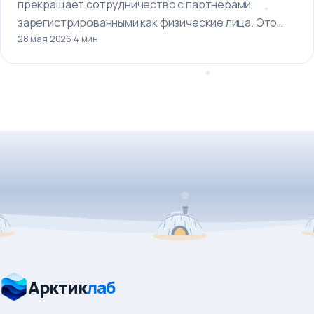
прекращает сотрудничество с партнерами,
зарегистрированными как физические лица. Это
28 мая 2026
·
4 мин
означает, что…
Арктик
лаб