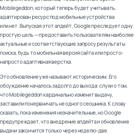
Mobilegeddon, который теперь будет учитывать,
адаптирован ресурс под мобильные устройства
или нет. Выпуская этот апдейт, Google преследует одну
простую цель — предоставить пользователям наиболее
актуальные и соответствующие запросу результаты
поиска, будь то мобильная версия сайта или просто-
напросто адаптивная верстка.
Это обновление уже называют историческим. Его
обсуждение началось задолго до выхода: слухи о том,
что Mobilegeddon кардинально изменит выдачу,
заставили понервничать не одного сеошника. К слову
сказать, пока изменения незначительные, но Google
предупреждает, что внедрение апдейта и обновление
выдачи закончится только через неделю-две.