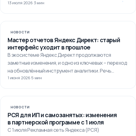
13 июля 2026
·
3 мин
автоматизации бизнес-процессов.…
НОВОСТИ
Мастер отчетов Яндекс Директ: старый
интерфейс уходит в прошлое
В экосистеме Яндекс Директ продолжаются
заметные изменения, и одно из ключевых – переход
на обновлённый инструмент аналитики. Речь…
1 июня 2026
·
5 мин
НОВОСТИ
РСЯ для ИП и самозанятых: изменения
в партнерской программе с 1 июля
С 1 июля Рекламная сеть Яндекса (РСЯ)