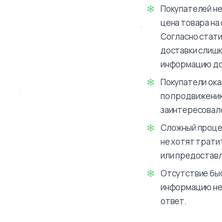
Покупателей не
цена товара на 
Согласно стати
доставки слишк
информацию до 
Покупатели оказ
по продвижению
заинтересовалс
Сложный процес
не хотят трати
или предоставл
Отсутствие быс
информацию нем
ответ.