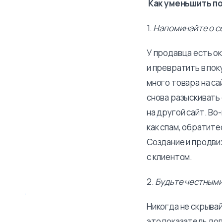
Как уменьшить по
1.
Напоминайте о с
У продавца есть ок
и превратить в пок
много товара на са
снова разыскивать 
на другой сайт. Во
как спам, обратите
Создание и продвиж
с клиентом.
2.
Будьте честным
Никогда не скрыва
это показатель дов