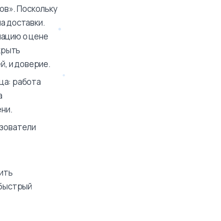
ов». Поскольку
на доставки.
мацию о цене
крыть
й, и доверие.
вца: работа
а
ени.
ьзователи
ить
 быстрый