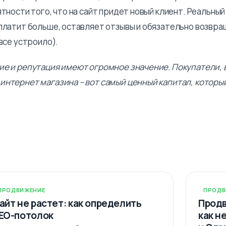
ятности того, что на сайт придет новый клиент. Реальный
 платит больше, оставляет отзывы и обязательно возвр
 все устроило).
ие и репутация имеют огромное значение. Покупатели, 
интернет магазина – вот самый ценный капитал, которы
ПРОДВИЖЕНИЕ
ПРОДВ
айт не растет: как определить
Продв
EO-потолок
как н