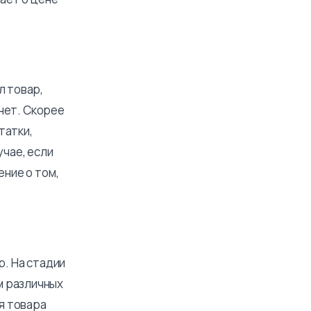
л товар,
 нет. Скорее
татки,
учае, если
ение о том,
р. На стадии
м различных
я товара