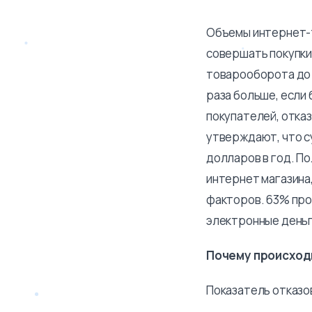
Объемы интернет-т
совершать покупки
товарооборота до 1
раза больше, если
покупателей, отка
утверждают, что с
долларов в год. П
интернет магазина,
факторов. 63% прод
электронные деньг
Почему происходи
Показатель отказо