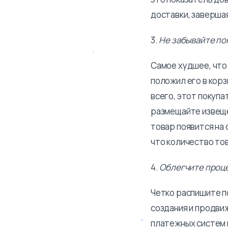
доставки, заверша
3.
Не забывайте по
Самое худшее, что 
положил его в корз
всего, этот покуп
размещайте извещен
товар появится на 
что количество то
4.
Облегчите проц
Четко распишите по
создания и продви
платежных систем 