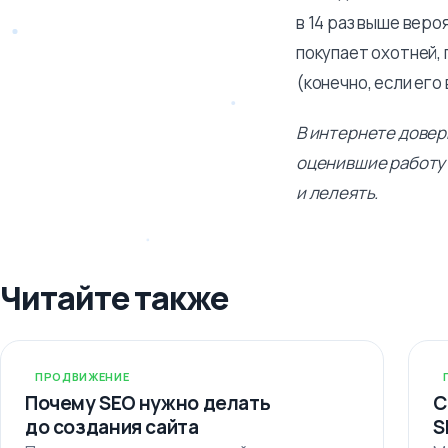
в 14 раз выше веро
покупает охотней,
(конечно, если его
В интернете довер
оценившие работу 
и лелеять.
Читайте также
ПРОДВИЖЕНИЕ
Почему SEO нужно делать
С
до создания сайта
S