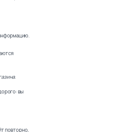
 информацию.
таются
газина
.
дорого: вы
йт повторно,