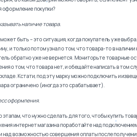
я оформление покупки?
казывать наличие товара.
может быть – это ситуация, когда покупатель уже выбра
ину, и только потом узнал о том, что товара-то в наличии
атель обратно уже не вернется. Мониторьте товарные ос
ия о том, что товара нет, и обещайте написать в том сл
складе. Кстати, под эту марку можно подключить и извещ
вара ограничено (иногда это срабатывает).
есс оформления
.
 этапам, что нужно сделать для того, чтобы купить това
жения интернет магазина поработайте над подключение
и над возможностью совершения оплаты после получени