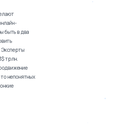
желают
онлайн-
ы быть в два
овить
. Эксперты
3$ трлн.
продвижение
х-то непонятных
вонкие