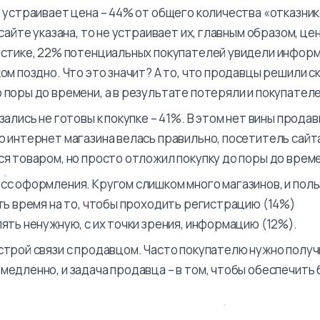
 устраивает цена – 44% от общего количества «отказник
сайте указана, то не устраивает их, главным образом, це
стике, 22% потенциальных покупателей увидели инфор
ом поздно. Что это значит? А то, что продавцы решили с
поры до времени, а в результате потеряли и покупателе
ались не готовы к покупке – 41%. В этом нет вины прода
 интернет магазина велась правильно, посетитель сайт
я товаром, но просто отложил покупку до поры до врем
с оформления. Кругом слишком много магазинов, и пол
ть время на то, чтобы проходить регистрацию (14%)
ять ненужную, с их точки зрения, информацию (12%).
трой связи с продавцом. Часто покупателю нужно получ
едленно, и задача продавца – в том, чтобы обеспечить