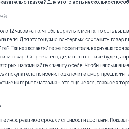
казатель отказов? Для этого есть несколько способ
ебе.
оло 12 часов на то, чтобы вернуть клиента, то есть вылов
упателя. Для этого нужно, во-первых, сохранить товар в 
йте? Так не заставляйте же посетителя, вернувшегося за
свой товар. Скорее всего, делать этого он не будет, а п
-вторых, напоминайте клиенту о себе. Чтобы напоминание
сь к покупателю по имени, подключите юмор, предложите
ение интернет магазина – это еще не все, главное в тор
и
.
йте информацию о сроках и стоимости доставки. Показат
ерия, а о каком доверии можно говорить, если клиент уз