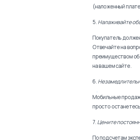
(наложенный плате
5.
Налаживайте об
Покупатель должен
Отвечайте на вопр
преимуществом обл
на вашем сайте.
6.
Незамедлительн
Мобильные продажи
просто останетесь
7.
Цените постоянн
По подсчетам экспе