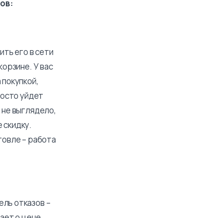
ов:
ить его в сети
корзине. У вас
 покупкой,
росто уйдет
 не выглядело,
 скидку.
говле – работа
ель отказов –
нает о цене