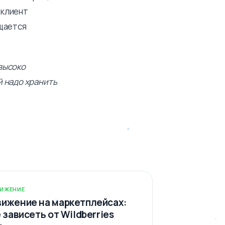
 клиент
ащается
высоко
й надо хранить
ИЖЕНИЕ
ижение на маркетплейсах:
е зависеть от Wildberries