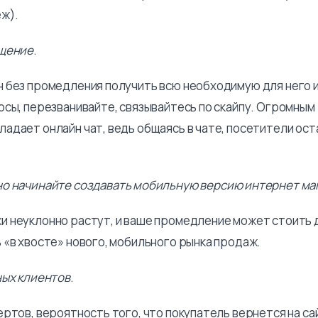
ж).
щение
.
 без промедления получить всю необходимую для него
осы, перезванивайте, связывайтесь по скайпу. Огромным
адает онлайн чат, ведь общаясь в чате, посетители ос
о начинайте создавать мобильную версию интернет ма
 неуклонно растут, и ваше промедление может стоить 
 «в хвосте» нового, мобильного рынка продаж.
ых клиентов
.
ртов, вероятность того, что покупатель вернется на са