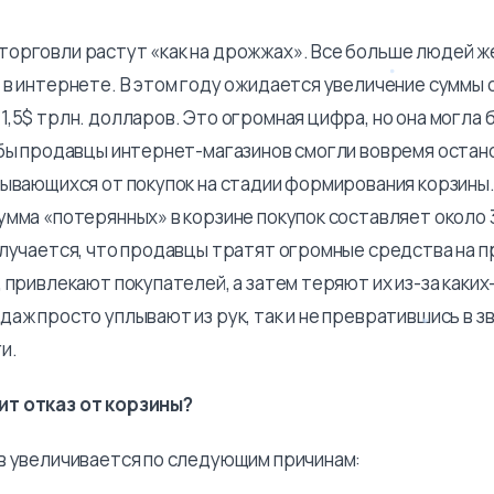
орговли растут «как на дрожжах». Все больше людей 
 в интернете. В этом году ожидается увеличение суммы 
,5$ трлн. долларов. Это огромная цифра, но она могла б
 бы продавцы интернет-магазинов смогли вовремя остан
зывающихся от покупок на стадии формирования корзины
умма «потерянных» в корзине покупок составляет около 
олучается, что продавцы тратят огромные средства на 
 привлекают покупателей, а затем теряют их из-за каки
аж просто уплывают из рук, так и не превратившись в з
и.
т отказ от корзины?
в увеличивается по следующим причинам: