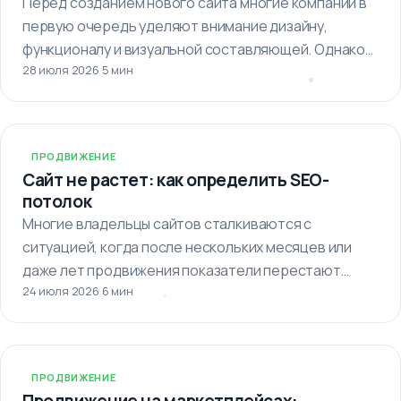
Перед созданием нового сайта многие компании в
первую очередь уделяют внимание дизайну,
функционалу и визуальной составляющей. Однако
28 июля 2026
·
5 мин
важно…
ПРОДВИЖЕНИЕ
Сайт не растет: как определить SEO-
потолок
Многие владельцы сайтов сталкиваются с
ситуацией, когда после нескольких месяцев или
даже лет продвижения показатели перестают
24 июля 2026
·
6 мин
улучшаться. Кажется,…
ПРОДВИЖЕНИЕ
Продвижение на маркетплейсах: