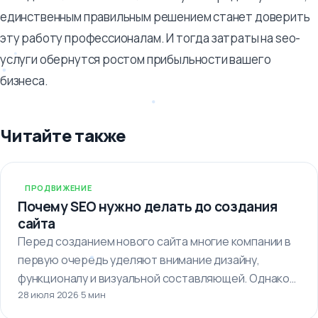
единственным правильным решением станет доверить
эту работу профессионалам. И тогда затраты на seo-
услуги обернутся ростом прибыльности вашего
бизнеса.
Читайте также
ПРОДВИЖЕНИЕ
Почему SEO нужно делать до создания
сайта
Перед созданием нового сайта многие компании в
первую очередь уделяют внимание дизайну,
функционалу и визуальной составляющей. Однако
28 июля 2026
·
5 мин
важно…