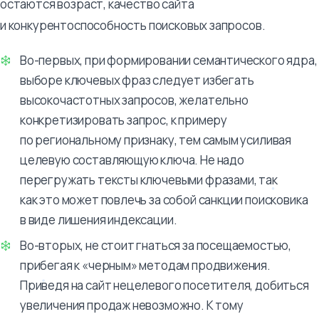
остаются возраст, качество сайта
и конкурентоспособность поисковых запросов.
Во-первых, при формировании семантического ядра,
выборе ключевых фраз следует избегать
высокочастотных запросов, желательно
конкретизировать запрос, к примеру
по региональному признаку, тем самым усиливая
целевую составляющую ключа. Не надо
перегружать тексты ключевыми фразами, так
как это может повлечь за собой санкции поисковика
в виде лишения индексации.
Во-вторых, не стоит гнаться за посещаемостью,
прибегая к «черным» методам продвижения.
Приведя на сайт нецелевого посетителя, добиться
увеличения продаж невозможно. К тому