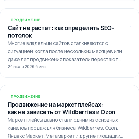
ПРОДВИЖЕНИЕ
Сайт не растет: как определить SEO-
потолок
Многие владельцы сайтов сталкиваются с
ситуацией, когда после нескольких месяцев или
даже лет продвижения показатели перестают
24 июля 2026
·
6 мин
улучшаться. Кажется,…
ПРОДВИЖЕНИЕ
Продвижение на маркетплейсах:
как не зависеть от Wildberries и Ozon
Маркетплейсы давно стали одним из основных
каналов продаж для бизнеса. Wildberries, Ozon,
Яндекс Маркет, Мегамаркет и другие площадки…