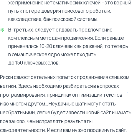
же применение нетематических ключей – это верный
путь к потере доверия поискового робота и,
как следствие, бан поисковой системы.
В-третьих, следует отдавать предпочтение
комплексным методам продвижения. Если раньше
применялись 10-20 ключевых выражений, то теперь
в семантическое ядро может входить
до 150 ключевых слов.
Риски самостоятельных попыток продвижения слишком
велики. Здесь необходимо разбираться в вопросах
программирования, принципах оптимизации текстов
и во многом другом… Неудачные шаги могут стать
необратимыми, легче будет завести новый сайт и начать
все заново, чем исправлять результаты
самодеятельности. И если вам нужно продвинуть сайт,