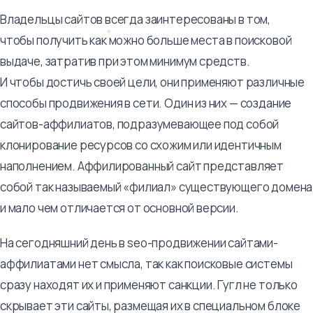
Владельцы сайтов всегда заинтересованы в том,
чтобы получить как можно больше места в поисковой
выдаче, затратив при этом минимум средств.
И чтобы достичь своей цели, они применяют различные
способы продвижения в сети. Один из них — создание
сайтов-аффилиатов, подразумевающее под собой
клонирование ресурсов со схожим или идентичным
наполнением. Аффилированный сайт представляет
собой так называемый «филиал» существующего домена
и мало чем отличается от основной версии.
На сегодняшний день в seo-продвижении сайтами-
аффилиатами нет смысла, так как поисковые системы
сразу находят их и применяют санкции. Гугл не только
скрывает эти сайты, размещая их в специальном блоке