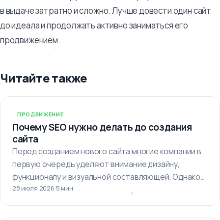
в выдаче затратно и сложно. Лучше довести один сайт
до идеала и продолжать активно заниматься его
продвижением.
Читайте также
ПРОДВИЖЕНИЕ
Почему SEO нужно делать до создания
сайта
Перед созданием нового сайта многие компании в
первую очередь уделяют внимание дизайну,
функционалу и визуальной составляющей. Однако
28 июля 2026
·
5 мин
важно…