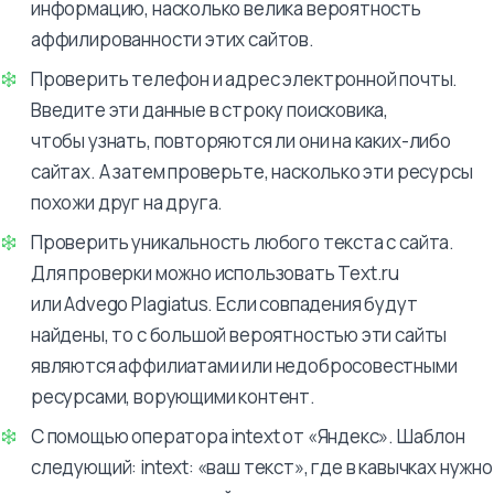
информацию, насколько велика вероятность
аффилированности этих сайтов.
Проверить телефон и адрес электронной почты.
Введите эти данные в строку поисковика,
чтобы узнать, повторяются ли они на каких-либо
сайтах. А затем проверьте, насколько эти ресурсы
похожи друг на друга.
Проверить уникальность любого текста с сайта.
Для проверки можно использовать Text.ru
или Advego Plagiatus. Если совпадения будут
найдены, то с большой вероятностью эти сайты
являются аффилиатами или недобросовестными
ресурсами, ворующими контент.
С помощью оператора intext от «Яндекс». Шаблон
следующий: intext: «ваш текст», где в кавычках нужно