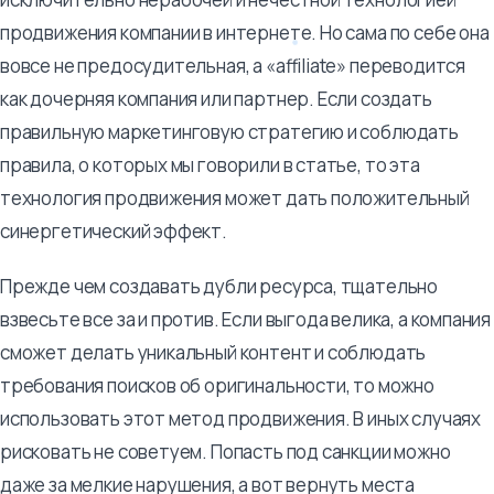
продвижения компании в интернете. Но сама по себе она
вовсе не предосудительная, а «affiliate» переводится
как дочерняя компания или партнер. Если создать
правильную маркетинговую стратегию и соблюдать
правила, о которых мы говорили в статье, то эта
технология продвижения может дать положительный
синергетический эффект.
Прежде чем создавать дубли ресурса, тщательно
взвесьте все за и против. Если выгода велика, а компания
сможет делать уникальный контент и соблюдать
требования поисков об оригинальности, то можно
использовать этот метод продвижения. В иных случаях
рисковать не советуем. Попасть под санкции можно
даже за мелкие нарушения, а вот вернуть места