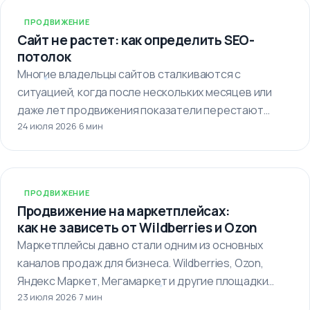
ПРОДВИЖЕНИЕ
Сайт не растет: как определить SEO-
потолок
Многие владельцы сайтов сталкиваются с
ситуацией, когда после нескольких месяцев или
даже лет продвижения показатели перестают
24 июля 2026
·
6 мин
улучшаться. Кажется,…
ПРОДВИЖЕНИЕ
Продвижение на маркетплейсах:
как не зависеть от Wildberries и Ozon
Маркетплейсы давно стали одним из основных
каналов продаж для бизнеса. Wildberries, Ozon,
Яндекс Маркет, Мегамаркет и другие площадки…
23 июля 2026
·
7 мин