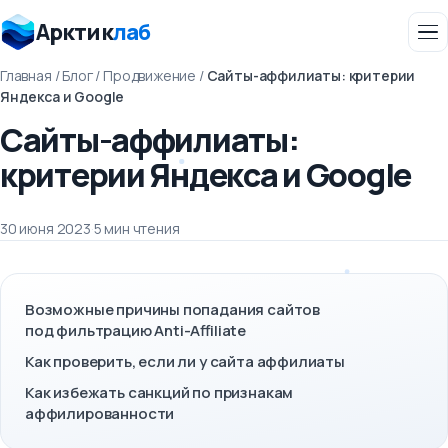
Арктик
лаб
Главная
/
Блог
/
Продвижение
/
Сайты-аффилиаты: критерии
Яндекса и Google
Сайты-аффилиаты:
критерии Яндекса и Google
30 июня 2023
·
5 мин чтения
Возможные причины попадания сайтов
под фильтрацию Anti-Affiliate
Как проверить, если ли у сайта аффилиаты
Как избежать санкций по признакам
аффилированности