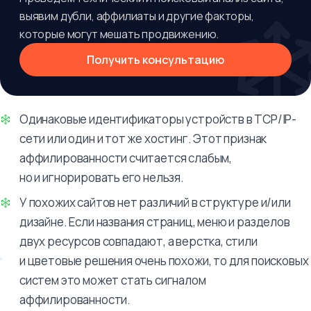
выявим дубли, аффилиаты и другие факторы,
которые могут мешать продвижению.
Получить консультацию
Одинаковые идентификаторы устройств в TCP/IP-
сети или один и тот же хостинг. Этот признак
аффилированности считается слабым,
но и игнорировать его нельзя.
У похожих сайтов нет различий в структуре и/или
дизайне. Если названия страниц, меню и разделов
двух ресурсов совпадают, а верстка, стили
и цветовые решения очень похожи, то для поисковых
систем это может стать сигналом
аффилированности.