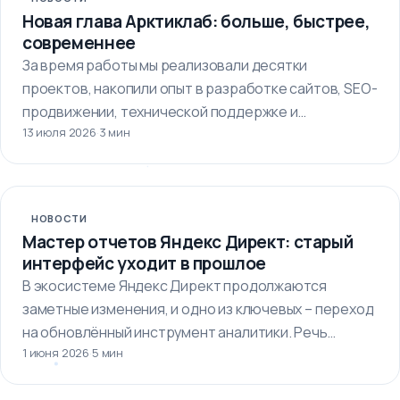
Новая глава Арктиклаб: больше, быстрее,
современнее
За время работы мы реализовали десятки
проектов, накопили опыт в разработке сайтов, SEO-
продвижении, технической поддержке и
13 июля 2026
·
3 мин
автоматизации бизнес-процессов.…
НОВОСТИ
Мастер отчетов Яндекс Директ: старый
интерфейс уходит в прошлое
В экосистеме Яндекс Директ продолжаются
заметные изменения, и одно из ключевых – переход
на обновлённый инструмент аналитики. Речь…
1 июня 2026
·
5 мин