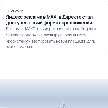
НОВОСТИ
Яндекс реклама в MAX: в Директе стал
доступен новый формат продвижения
Реклама в МАКС: новый рекламный канал Яндекса
Яндекс продолжает расширять рекламную
экосистему и тестировать новые площадки для
18 мая 2026
·
4 мин
продвижения…