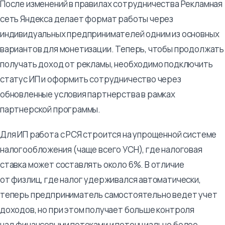
После изменений в правилах сотрудничества Рекламная
сеть Яндекса делает формат работы через
индивидуальных предпринимателей одним из основных
вариантов для монетизации. Теперь, чтобы продолжать
получать доход от рекламы, необходимо подключить
статус ИП и оформить сотрудничество через
обновленные условия партнерства в рамках
партнерской программы.
Для ИП работа с РСЯ строится на упрощенной системе
налогообложения (чаще всего УСН), где налоговая
ставка может составлять около 6%. В отличие
от физлиц, где налог удерживался автоматически,
теперь предприниматель самостоятельно ведет учет
доходов, но при этом получает больше контроля
над финансовыми потоками и потенциально более