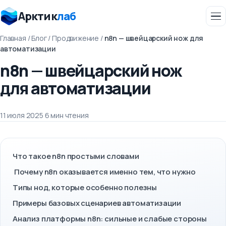
Арктик
лаб
Главная
/
Блог
/
Продвижение
/
n8n — швейцарский нож для
автоматизации
n8n — швейцарский нож
для автоматизации
11 июля 2025
·
6 мин чтения
Что такое n8n простыми словами
Почему n8n оказывается именно тем, что нужно
Типы нод, которые особенно полезны
Примеры базовых сценариев автоматизации
Анализ платформы n8n: сильные и слабые стороны