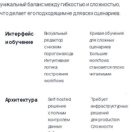
уникальный баланс между гибкостью и сложностью,
что делает его подходящим не для всех сценариев.
Критерий
Сильные
Слабые
Интерфейс
Визуальный
Кривая обучения
стороны
стороны
редактор
для сложных
и обучение
с низким
сценариев
порогом входа
Большие
Интуитивная
workflows
логика
становятся плохо
построения
читаемыми
workflows
Архитектура
Self-hosted
Требует
решение
инфраструктурных
с полным
решений
контролем
для production
данных
Сложности