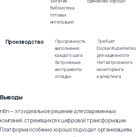
Богатая
одинаково хорошо
библиотека
готовых
интеграций
Производство
Прозрачность
Требует
выполнения
Docker/Kubernetes
каждого шага
для надежности
Встроенные
Нет встроенного
инструменты
мониторинга
отладки
и алертинга
Выводы
n8n — это идеальное решение для современных
компаний, стремящихся к цифровой трансформации.
Платформа особенно хорошо подходит организациям,