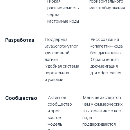
Гибкая
горизонтального
расширяемость
масштабирования
через
кастомные ноды
Разработка
Поддержка
Риск создания
JavaScript/Python
«спагетти»-кода
для сложной
без дисциплины
логики
Ограниченная
Удобная система
документация
переменных
для edge-cases
и условий
Сообщество
Активное
Меньше экспертов,
сообщество
чем у коммерческих
и open-
альтернатив Не все
source
ноды
модель
поддерживаются