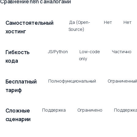
Сравнение n8n с аналогами
Критерий
n8n
Zapier
Make
Самостоятельный
Да (Open-
Нет
Нет
(Integromat)
Source)
хостинг
Гибкость
JS/Python
Low-code
Частично
only
кода
Бесплатный
Полнофункциональный
Ограниченны
тариф
Сложные
Поддержка
Ограничено
Поддержк
сценарии