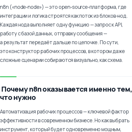
n8n («node‑node») — это open‑source‑платформа, где
интеграции и логика строятся как поток из блоков‑нод.
Каждая нода выполняет одну функцию — запрос к API,
работу с базой данных, отправку сообщения —
а результат передаёт дальше по цепочке. По сути,
это конструктор рабочих процессов, в котором даже
сложные сценарии собираются визуально, как схема.
Почему n8n оказывается именно тем,
что нужно
Автоматизация рабочих процессов — ключевой фактор
эффективности в современном бизнесе. Но как выбрать
инструмент, который будет одновременно мощным,