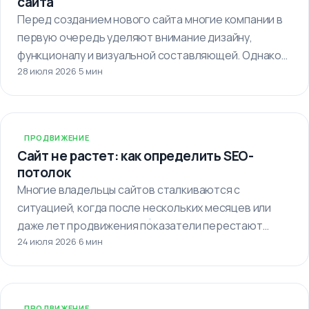
сайта
Перед созданием нового сайта многие компании в
первую очередь уделяют внимание дизайну,
функционалу и визуальной составляющей. Однако
28 июля 2026
·
5 мин
важно…
ПРОДВИЖЕНИЕ
Сайт не растет: как определить SEO-
потолок
Многие владельцы сайтов сталкиваются с
ситуацией, когда после нескольких месяцев или
даже лет продвижения показатели перестают
24 июля 2026
·
6 мин
улучшаться. Кажется,…
ПРОДВИЖЕНИЕ