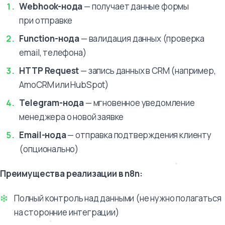
Webhook-нода
— получает данные формы
при отправке
Function-нода
— валидация данных (проверка
email, телефона)
HTTP Request
— запись данных в CRM (например,
AmoCRM или HubSpot)
Telegram-нода
— мгновенное уведомление
менеджера о новой заявке
Email-нода
— отправка подтверждения клиенту
(опционально)
Преимущества реализации в n8n:
Полный контроль над данными (не нужно полагаться
на сторонние интеграции)