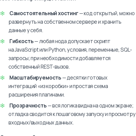
Самостоятельный хостинг
— код открытый, можно
развернуть на собственном сервере и хранить
данные у себя.
Гибкость
— любая нода допускает скрипт
на JavaScript или Python, условия, переменные, SQL-
запросы; при необходимости добавляется
собственный REST-вызов.
Масштабируемость
— десятки готовых
интеграций «из коробки» и простая схема
расширения плагинами.
Прозрачность
— вся логика видна на одном экране;
отладка сводится к пошаговому запуску и просмотру
входных/выходных данных.