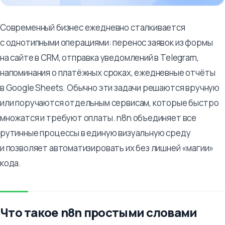
Современный бизнес ежедневно сталкивается
с однотипными операциями: перенос заявок из формы
на сайте в CRM, отправка уведомлений в Telegram,
напоминания о платёжных сроках, ежедневные отчёты
в Google Sheets. Обычно эти задачи решаются вручную
или поручаются отдельным сервисам, которые быстро
множатся и требуют оплаты. n8n объединяет все
рутинные процессы в единую визуальную среду
и позволяет автоматизировать их без лишней «магии»
кода.
Что такое n8n простыми словами