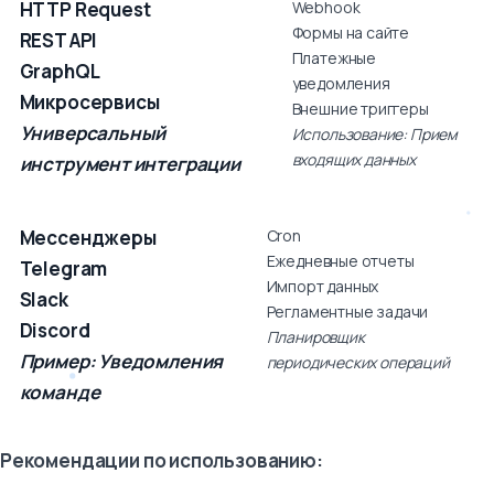
AI-ноды
Базы данных:
HTTP Request
Webhook
OpenAI
PostgreSQL
Формы на сайте
REST API
(ChatGPT)
MySQL/
Платежные
GraphQL
Hugging Face
MariaDB
уведомления
Микросервисы
Анализ
MongoDB
Внешние триггеры
Универсальный
тональности
Преимущество:
Использование: Прием
Классификация
Прямой доступ
входящих данных
инструмент интеграции
данных
без промежуточных
Пример:
слоев
Автоматическая
Мессенджеры
Cron
обработка
Ежедневные отчеты
Telegram
отзывов
Импорт данных
Slack
Регламентные задачи
Discord
Планировщик
Пример: Уведомления
периодических операций
команде
Рекомендации по использованию: