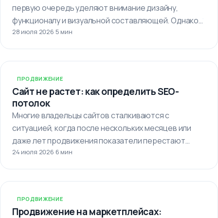
первую очередь уделяют внимание дизайну,
функционалу и визуальной составляющей. Однако
28 июля 2026
·
5 мин
важно…
ПРОДВИЖЕНИЕ
Сайт не растет: как определить SEO-
потолок
Многие владельцы сайтов сталкиваются с
ситуацией, когда после нескольких месяцев или
даже лет продвижения показатели перестают
24 июля 2026
·
6 мин
улучшаться. Кажется,…
ПРОДВИЖЕНИЕ
Продвижение на маркетплейсах: