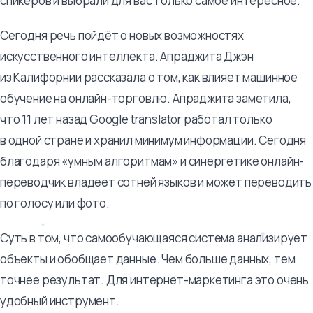
спикеров и выбрали для вас только самое интересное.
Сегодня речь пойдёт о новых возможностях
искусственного интеллекта. Апраджита Джэн
из Калифорнии рассказала о том, как влияет машинное
обучение на онлайн-торговлю. Апраджита заметила,
что 11 лет назад Google translator работал только
в одной стране и хранил минимум информации. Сегодня
благодаря «умным алгоритмам» и синергетике онлайн-
переводчик владеет сотней языков и может переводить
по голосу или фото.
Суть в том, что самообучающаяся система анализирует
объекты и обобщает данные. Чем больше данных, тем
точнее результат. Для интернет-маркетинга это очень
удобный инструмент.