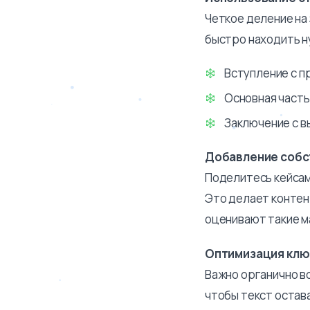
Четкое деление на 
быстро находить 
Вступление с 
Основная часть
Заключение с в
Добавление собс
Поделитесь кейсам
Это делает контен
оценивают такие 
Оптимизация клю
Важно органично вс
чтобы текст остав