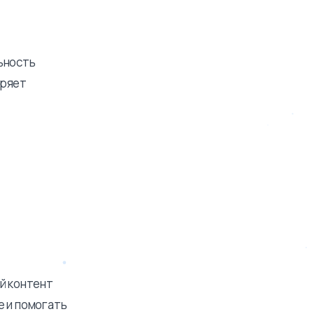
ьность
оряет
й контент
е и помогать