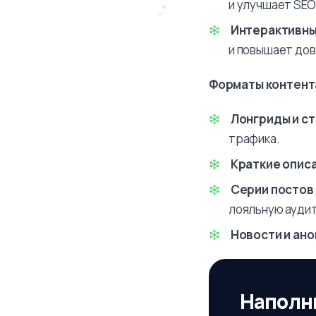
и улучшает SEO
Интерактивн
и повышает дов
Форматы контент
Лонгриды и ст
трафика.
Краткие описа
Серии постов
лояльную ауди
Новости и ан
Наполн