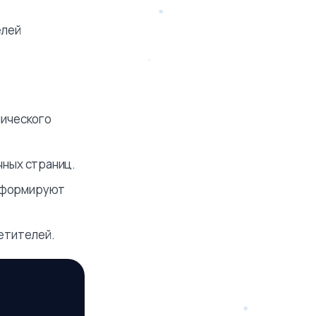
елей
нического
чных страниц.
и формируют
сетителей.