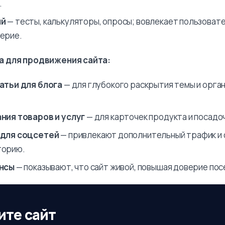
.
ый
— тесты, калькуляторы, опросы; вовлекает пользоват
ерие.
а для продвижения сайта:
атьи для блога
— для глубокого раскрытия темы и орга
ния товаров и услуг
— для карточек продукта и посадо
 для соцсетей
— привлекают дополнительный трафик 
торию.
онсы
— показывают, что сайт живой, повышая доверие по
ите сайт