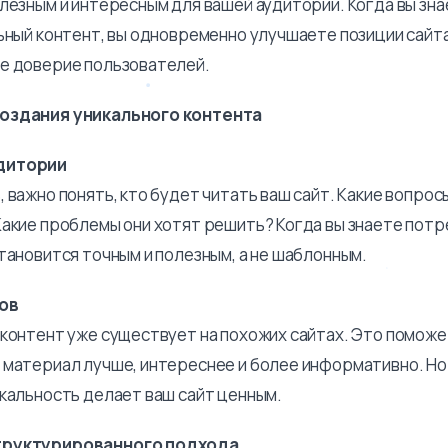
лезным и интересным для вашей аудитории. Когда вы зна
ьный контент, вы одновременно улучшаете позиции сайта
е доверие пользователей.
оздания уникального контента
дитории
 важно понять, кто будет читать ваш сайт. Какие вопрос
Какие проблемы они хотят решить? Когда вы знаете пот
тановится точным и полезным, а не шаблонным.
ов
 контент уже существует на похожих сайтах. Это помож
 материал лучше, интереснее и более информативно. Но
икальность делает ваш сайт ценным.
труктурированного подхода