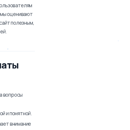
 пользователям
темы оценивают
сайт полезным,
ей.
маты
на вопросы
й и понятной.
вает внимание