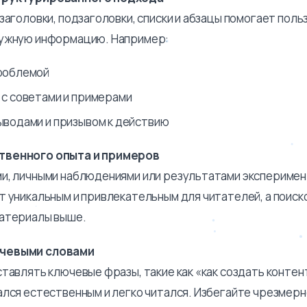
заголовки, подзаголовки, списки и абзацы помогает пол
нужную информацию. Например:
проблемой
 с советами и примерами
ыводами и призывом к действию
твенного опыта и примеров
и, личными наблюдениями или результатами эксперимен
т уникальным и привлекательным для читателей, а поис
материалы выше.
чевыми словами
тавлять ключевые фразы, такие как «как создать контент
ался естественным и легко читался. Избегайте чрезмер