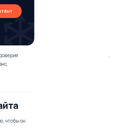
нтент
 доверия
анс,
айта
о, чтобы он