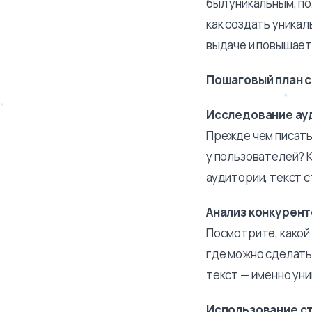
был уникальным, по
как создать уникал
выдаче и повышает
Пошаговый план с
Исследование ау
Прежде чем писать,
у пользователей? 
аудитории, текст с
Анализ конкурент
Посмотрите, какой
где можно сделать
текст — именно ун
Использование с