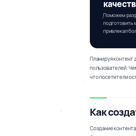
качест
Поможем разр
подготовить м
привлекал бо
Планируя контент 
пользователей. Че
что посетители ос
Как созда
Создание контента 