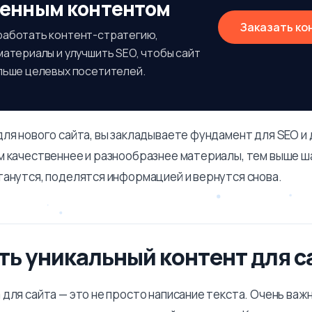
венным контентом
Заказать ко
аботать контент-стратегию,
атериалы и улучшить SEO, чтобы сайт
льше целевых посетителей.
для нового сайта, вы закладываете фундамент для SEO и
м качественнее и разнообразнее материалы, тем выше ш
танутся, поделятся информацией и вернутся снова.
ть уникальный контент для с
для сайта — это не просто написание текста. Очень важн