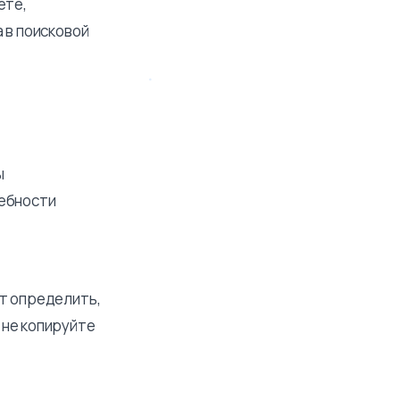
ете,
 в поисковой
ы
ребности
ет определить,
 не копируйте