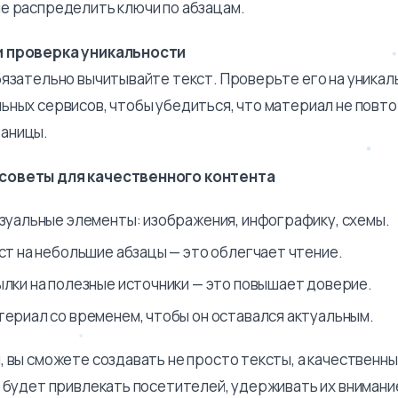
е распределить ключи по абзацам.
и проверка уникальности
бязательно вычитывайте текст. Проверьте его на уникал
ьных сервисов, чтобы убедиться, что материал не повт
аницы.
советы для качественного контента
зуальные элементы: изображения, инфографику, схемы.
ст на небольшие абзацы — это облегчает чтение.
лки на полезные источники — это повышает доверие.
ериал со временем, чтобы он оставался актуальным.
, вы сможете создавать не просто тексты, а качественны
й будет привлекать посетителей, удерживать их внимани