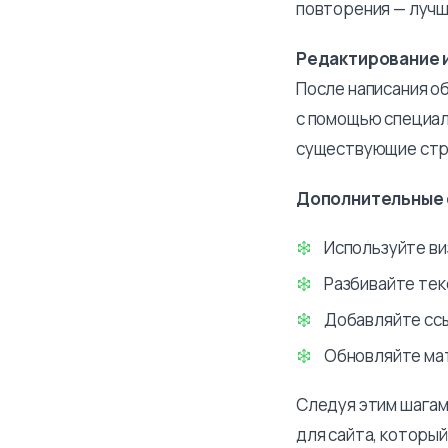
повторения — лучш
Редактирование 
После написания о
с помощью специал
существующие стр
Дополнительные 
Используйте ви
Разбивайте тек
Добавляйте ссы
Обновляйте мат
Следуя этим шагам
для сайта, которы