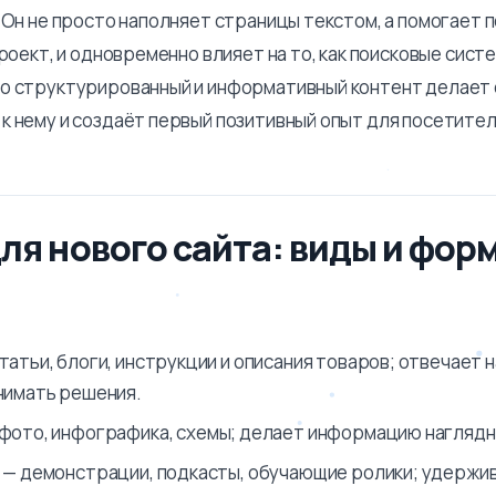
. Он не просто наполняет страницы текстом, а помогает
проект, и одновременно влияет на то, как поисковые сис
о структурированный и информативный контент делает 
к нему и создаёт первый позитивный опыт для посетител
ля нового сайта: виды и фор
татьи, блоги, инструкции и описания товаров; отвечает 
нимать решения.
фото, инфографика, схемы; делает информацию наглядно
— демонстрации, подкасты, обучающие ролики; удержи