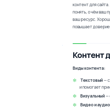
контент для сайта
понять, о чём ваш 
ваш ресурс. Хорош
повышает доверие 
Контент д
Виды контента:
Текстовый
— с
и помогает при
Визуальный
— 
Видео и аудио