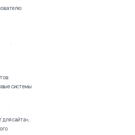
ьзователю
тов.
ковые системы
 для сайта»,
ного