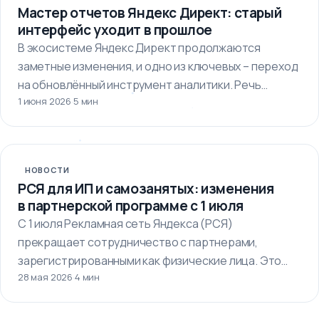
Мастер отчетов Яндекс Директ: старый
интерфейс уходит в прошлое
В экосистеме Яндекс Директ продолжаются
заметные изменения, и одно из ключевых – переход
на обновлённый инструмент аналитики. Речь…
1 июня 2026
·
5 мин
НОВОСТИ
РСЯ для ИП и самозанятых: изменения
в партнерской программе с 1 июля
С 1 июля Рекламная сеть Яндекса (РСЯ)
прекращает сотрудничество с партнерами,
зарегистрированными как физические лица. Это
28 мая 2026
·
4 мин
означает, что…