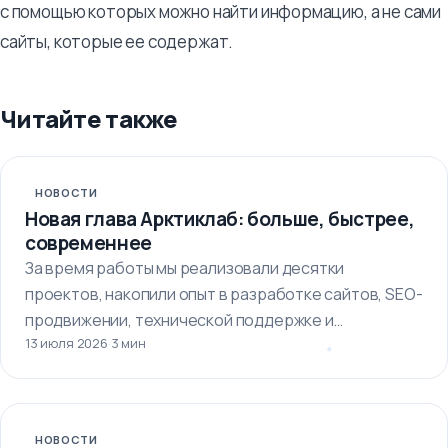
с помощью которых можно найти информацию, а не сами
сайты, которые ее содержат.
Читайте также
НОВОСТИ
Новая глава Арктиклаб: больше, быстрее,
современнее
За время работы мы реализовали десятки
проектов, накопили опыт в разработке сайтов, SEO-
продвижении, технической поддержке и
13 июля 2026
·
3 мин
автоматизации бизнес-процессов.…
НОВОСТИ