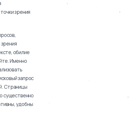
я
 точки зрения
просов,
 зрения
ксте, обилие
айте. Именно
ализовать
исковый запрос
ей. Страницы
то существенно
ативны, удобны