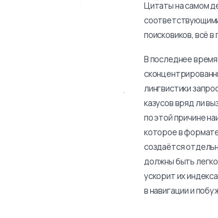
Цитаты на самом де
соответствующими т
поисковиков, всё в
В последнее время
сконцентрированны
лингвистики запро
казусов вряд ли вы
по этой причине н
которое в формате
создаётся отдельн
должны быть легкод
ускорит их индекс
в навигации и поб