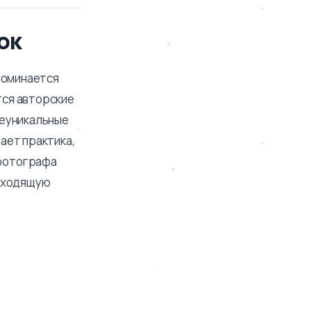
ок
поминается
тся авторские
неуникальные
ает практика,
фотографа
одходящую