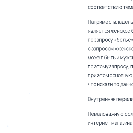
соответствию тема
Например, владель
является женское б
по запросу «бельё»
с запросом «женск
может быть и мужс
по этому запросу, 
при этом основную
что искали по данн
Внутренняя перели
Немаловажную роль
интернет магазина