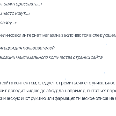
ут заинтересовать…»
м часто ищут…»
товару…»
елинковки интернет магазина заключаются в следующем
игации для пользователей
ксации максимального количества страниц сайта
 сайта контентом, следует стремиться к его уникальнос
тоит доводить идею до абсурда, например, пытаться пер
хническую инструкцию или фармацевтическое описание