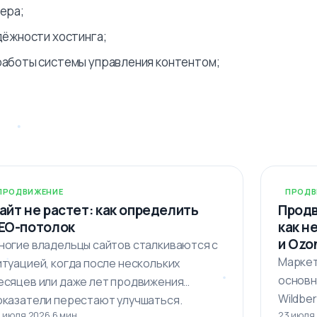
ера;
дёжности хостинга;
работы системы управления контентом;
ПРОДВИЖЕНИЕ
ПРОДВ
айт не растет: как определить
Продв
EO-потолок
как н
и Ozo
ногие владельцы сайтов сталкиваются с
Маркет
итуацией, когда после нескольких
основн
есяцев или даже лет продвижения
Wildber
оказатели перестают улучшаться.
 июля 2026
·
6 мин
23 июля
Мегама