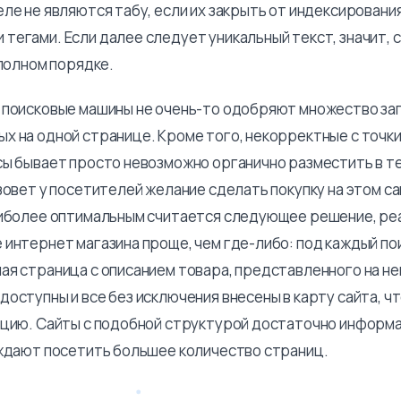
ле не являются табу, если их закрыть от индексировани
егами. Если далее следует уникальный текст, значит, с
 полном порядке.
 поисковые машины не очень-то одобряют множество за
х на одной странице. Кроме того, некорректные с точки
сы бывает просто невозможно органично разместить в те
зовет у посетителей желание сделать покупку на этом с
аиболее оптимальным считается следующее решение, ре
 интернет магазина проще, чем где-либо: под каждый по
ая страница с описанием товара, представленного на н
оступны и все без исключения внесены в карту сайта, ч
ацию. Сайты с подобной структурой достаточно информ
уждают посетить большее количество страниц.