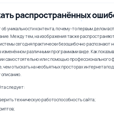
жать распространённых ошиб
т об уникальности контента, почему-то первым делом вс
ние. Между тем, на изображения также распространяю
системы сегодня практически безошибочно распознают 
 изменённом различными программами виде. Как показыв
ии самостоятельно или с помощью профессионального 
е, чем отыскать на необъятных просторах интернета п
у описанию.
йта следует:
верить техническую работоспособность сайта;
риптов;