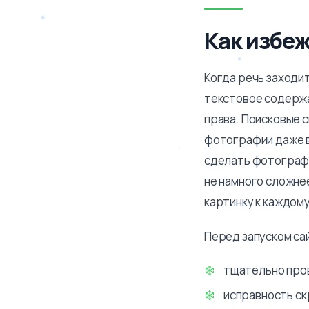
Как избе
Когда речь заходи
текстовое содержа
права. Поисковые 
фотографии даже в
сделать фотограф
не намного сложне
картинку к каждом
Перед запуском са
тщательно про
исправность ск