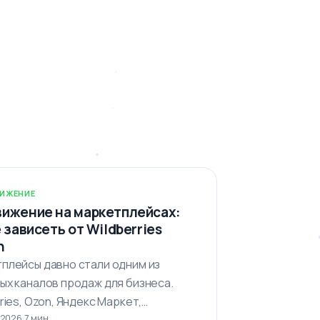
ИЖЕНИЕ
ижение на маркетплейсах:
е зависеть от Wildberries
n
плейсы давно стали одним из
ых каналов продаж для бизнеса.
ries, Ozon, Яндекс Маркет,
 2026
·
7 мин
ркет и другие площадки…