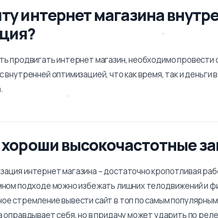
йту интернет магазина внутр
ция?
ать продвигать интернет магазин, необходимо провести
с внутренней оптимизацией, что как время, так и деньги 
.
и хороши высокочастотные з
зация интернет магазина – достаточно кропотливая раб
умном подходе можно избежать лишних телодвижений и 
ное стремление вывести сайт в топ по самым популярным
а оправдывает себя, но в придачу может ударить по рел