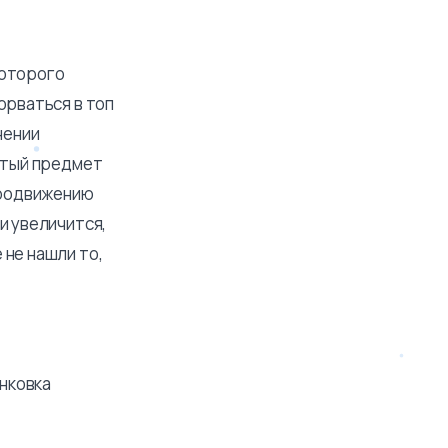
которого
орваться в топ
нении
нутый предмет
 продвижению
и увеличится,
 не нашли то,
нковка