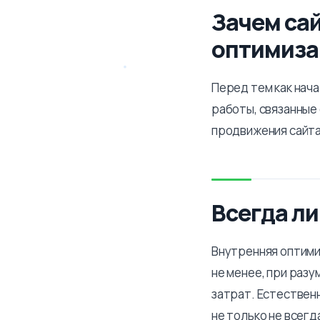
Зачем са
оптимиза
Перед тем как нач
работы, связанные 
продвижения сайта
Всегда л
Внутренняя оптими
не менее, при раз
затрат. Естествен
не только не всегд