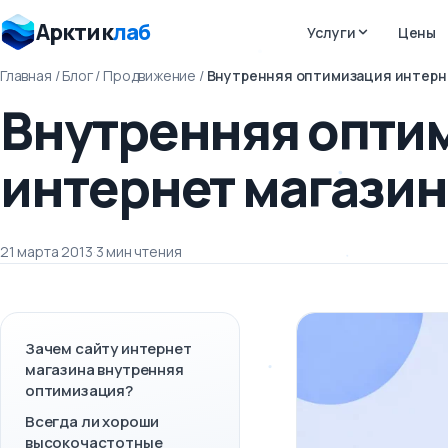
Арктик
лаб
Услуги
Цены
Главная
/
Блог
/
Продвижение
/
Внутренняя оптимизация интерн
Внутренняя опти
интернет магазин
21 марта 2013
·
3 мин чтения
Зачем сайту интернет
магазина внутренняя
оптимизация?
Всегда ли хороши
высокочастотные