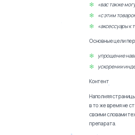
«вас также мог
«с этим товаро
«аксессуары к 
Основные цели пер
упрощение нав
ускорении инде
Контент
Наполняя страницы
в то же время не с
своими словами те
препарата.