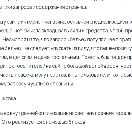
тики запроса и содержания страницы.
цу сайта интернет магазина, основной специализацией 
ельё, нет смысла вкладывать силы и средства, чтобы пр
. Несмотря на то, что запрос «бельё» популярнее в срав
ое бельё», не следует упускать из виду, что вышеупомя
ким, и детским, и даже постельным. То есть, благодаря
приток посетителей на сайт с большой долей вероятност
 часть трафика могут составлять пользователи, которые
ому запросу и ушли со страницы.
нковка.
 во внутренней оптимизации играет внутренняя перели
. Это реализуется с помощью блоков: