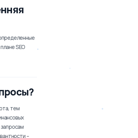
енняя
 определенные
в плане SEO
апросы?
ота, тем
финансовых
 запросам
евантности –