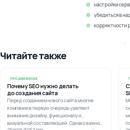
настройки серв
убедиться в на
корректности 
Читайте также
ПРОДВИЖЕНИЕ
Почему SEO нужно делать
С
до создания сайта
S
Перед созданием нового сайта многие
М
компании в первую очередь уделяют
с
внимание дизайну, функционалу и
м
визуальной составляющей. Однако важно…
п
28 июля 2026
·
5 мин
24