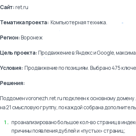
Сайт:
ret.ru
Тематика проекта:
Компьютерная техника.
Регион:
Воронеж
Цель проекта:
Продвижение в Яндекс и Google, максима
Условия:
Продвижение по позициям. Выбрано 475 ключе
Решения:
Поддомен voronezh.ret.ru подклеен к основному домену.
на 21 смысловую группу, по каждой собрана дополнитель
проанализировано большое кол-во страниц в индек
причины появления дублей и «пустых» страниц;