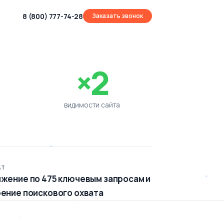
8 (800) 777-74-28
Заказать звонок
×2
видимости сайта
АТ
жение по 475 ключевым запросам и
ение поискового охвата