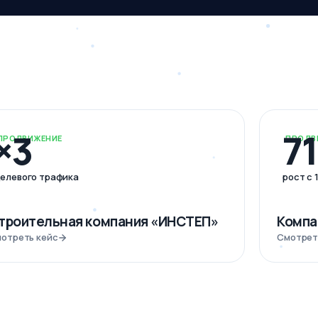
×3
7
ПРОДВИЖЕНИЕ
ПРОДВ
елевого трафика
рост с 
троительная компания «ИНСТЕП»
Компа
отреть кейс
Смотрет