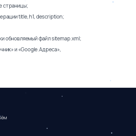
е страницы;
ции title, h1, description;
и обновляемый файл sitemap.xml;
чник» и «Google.Адреса»,
вём