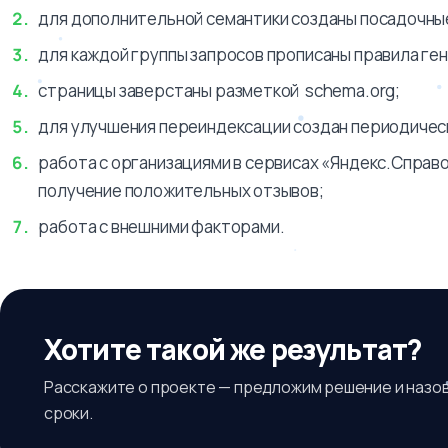
для дополнительной семантики созданы посадочны
для каждой группы запросов прописаны правила генера
страницы заверстаны разметкой schema.org;
для улучшения переиндексации создан периодическ
работа с организациями в сервисах «Яндекс.Справо
получение положительных отзывов;
работа с внешними факторами.
Хотите такой же результат?
Расскажите о проекте — предложим решение и назо
сроки.