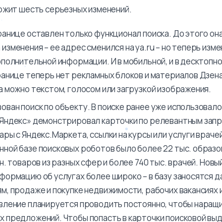
ржит шесть серьезных изменений.
ранице оставлен только функционал поиска. До этого он
изменения – ее адрес сменился на ya.ru – но теперь изм
ополнительной информации. И в мобильной, и в десктопн
ранице теперь нет рекламных блоков и материалов Дзена
а можно текстом, голосом или загрузкой изображения.
ван поиск по объекту. В поиске ранее уже использовал
Яндекс» демонстрировал карточки по релевантным запр
ары с Яндекс.Маркета, ссылки на курсы или услуги врачей
ной базе поисковых роботов было более 22 тыс. образ
н. товаров из разных сфер и более 740 тыс. врачей. Новы
формацию об услугах более широко – в базу заносятся 
м, продаже и покупке недвижимости, рабочих вакансиях 
вление планируется проводить постоянно, чтобы наращ
 предложений. Чтобы попасть в карточки поисковой выд