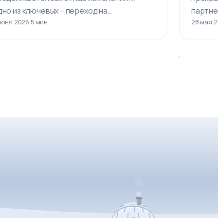
дно из ключевых – переход на
партне
июня 2026
·
5 мин
28 мая 
бновлённый инструмент аналитики. Речь…
физиче