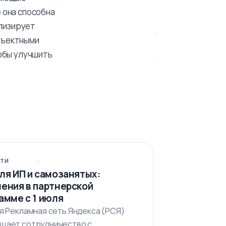
 она способна
ализирует
объектными
тобы улучшить
ТИ
ля ИП и самозанятых:
ения в партнерской
амме с 1 июля
ля Рекламная сеть Яндекса (РСЯ)
щает сотрудничество с