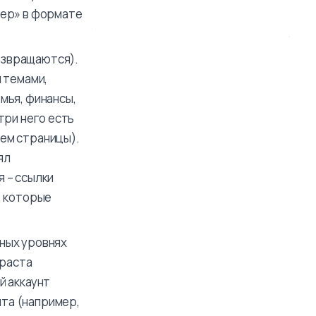
тер» в формате
озвращаются).
и темами,
мья, финансы,
три него есть
лем страницы).
ял
 – ссылки
, которые
ных уровнях
зраста
й аккаунт
та (например,