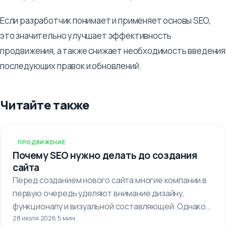
Если разработчик понимает и применяет основы SEO,
это значительно улучшает эффективность
продвижения, а также снижает необходимость введения
последующих правок и обновлений.
Читайте также
ПРОДВИЖЕНИЕ
Почему SEO нужно делать до создания
сайта
Перед созданием нового сайта многие компании в
первую очередь уделяют внимание дизайну,
функционалу и визуальной составляющей. Однако
28 июля 2026
·
5 мин
важно…