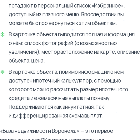
попадают в персональный список «Избранное»,
доступный из главного меню. Впоследствии вы
можете быстро вернуться к этим объектам.
В карточке объекта выводится полная информация
о нём: список фотографий (с возможностью
увеличения), месторасположение на карте, описание
объекта, цена.
В карточке объекта, помимо информации о нём,
доступен ипотечный калькулятор, с помощью
которого можно рассчитать размер ипотечного
кредита и ежемесячные выплаты по нему.
Поддерживаются как аннуитетная, так
и дифференцированная схема выплат.
«База недвижимости Воронежа» — это первое