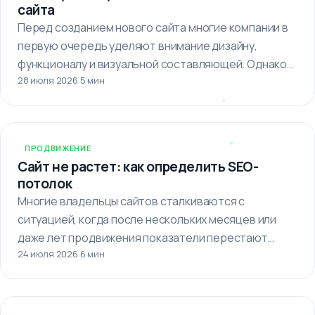
сайта
Перед созданием нового сайта многие компании в
первую очередь уделяют внимание дизайну,
функционалу и визуальной составляющей. Однако
28 июля 2026
·
5 мин
важно…
ПРОДВИЖЕНИЕ
Сайт не растет: как определить SEO-
потолок
Многие владельцы сайтов сталкиваются с
ситуацией, когда после нескольких месяцев или
даже лет продвижения показатели перестают
24 июля 2026
·
6 мин
улучшаться. Кажется,…