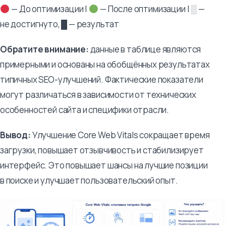
— До оптимизации |
— После оптимизации | ░ —
не достигнуто, █ — результат
Обратите внимание:
данные в таблице являются
примерными и основаны на обобщённых результатах
типичных SEO-улучшений. Фактические показатели
могут различаться в зависимости от технических
особенностей сайта и специфики отрасли.
Вывод:
Улучшение Core Web Vitals сокращает время
загрузки, повышает отзывчивость и стабилизирует
интерфейс. Это повышает шансы на лучшие позиции
в поиске и улучшает пользовательский опыт.