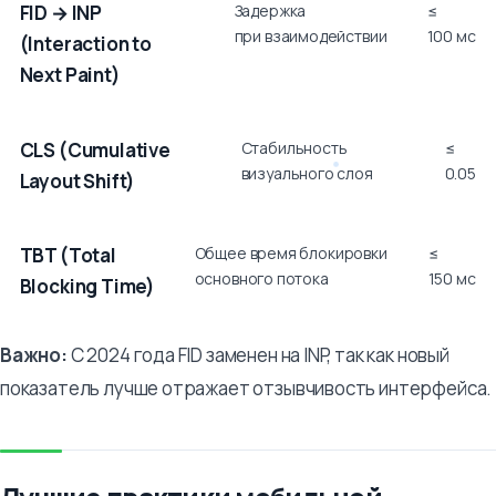
FID → INP
Задержка
≤
при взаимодействии
100 мс
(Interaction to
Next Paint)
CLS (Cumulative
Стабильность
≤
визуального слоя
0.05
Layout Shift)
TBT (Total
Общее время блокировки
≤
основного потока
150 мс
Blocking Time)
Важно:
С 2024 года FID заменен на INP, так как новый
показатель лучше отражает отзывчивость интерфейса.