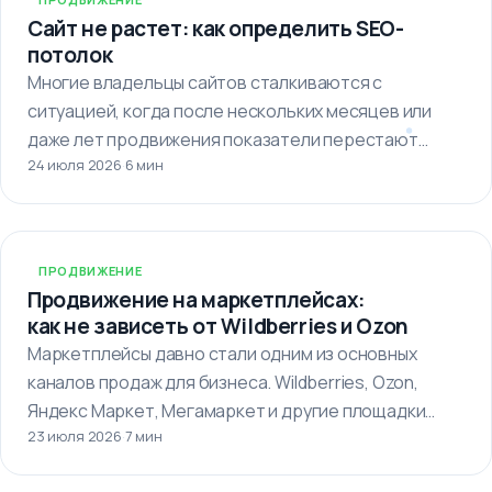
Сайт не растет: как определить SEO-
потолок
Многие владельцы сайтов сталкиваются с
ситуацией, когда после нескольких месяцев или
даже лет продвижения показатели перестают
24 июля 2026
·
6 мин
улучшаться. Кажется,…
ПРОДВИЖЕНИЕ
Продвижение на маркетплейсах:
как не зависеть от Wildberries и Ozon
Маркетплейсы давно стали одним из основных
каналов продаж для бизнеса. Wildberries, Ozon,
Яндекс Маркет, Мегамаркет и другие площадки…
23 июля 2026
·
7 мин