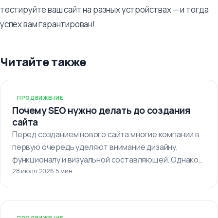
тестируйте ваш сайт на разных устройствах — и тогда
успех вам гарантирован!
Читайте также
ПРОДВИЖЕНИЕ
Почему SEO нужно делать до создания
сайта
Перед созданием нового сайта многие компании в
первую очередь уделяют внимание дизайну,
функционалу и визуальной составляющей. Однако
28 июля 2026
·
5 мин
важно…
ПРОДВИЖЕНИЕ