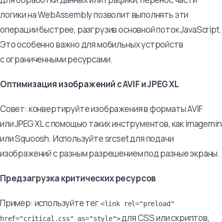
логики на WebAssembly позволит выполнять эти
операции быстрее, разгрузив основной поток JavaScript.
Это особенно важно для мобильных устройств
с ограниченными ресурсами.
Оптимизация изображений с AVIF и JPEG XL
Совет: конвертируйте изображения в форматы AVIF
или JPEG XL с помощью таких инструментов, как imagemin
или Squoosh. Используйте srcset для подачи
изображений с разным разрешением под разные экраны.
Предзагрузка критических ресурсов
Пример: используйте тег
<link rel="preload"
для CSS или скриптов,
href="critical.css" as="style">