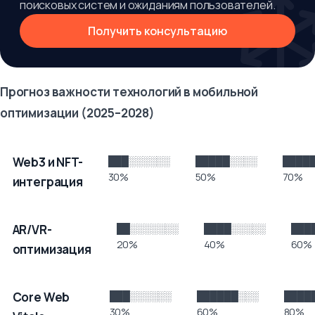
поисковых систем и ожиданиям пользователей.
Получить консультацию
Прогноз важности технологий в мобильной
оптимизации (2025–2028)
Тренд
2025
2026
2027
2028
Web3 и NFT-
███░░░░░░
█████░░░░
████
30%
50%
70%
интеграция
AR/VR-
██░░░░░░░
████░░░░░
███
20%
40%
60%
оптимизация
Core Web
███░░░░░░
██████░░░
████
30%
60%
80%