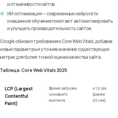
и отзывчивости сайтов.
ИИ-оптимизация — современные нейросети
и машинное обучение помогают автоматизировать
и улучшать производительность сайтов.
Google обновил требования к Core Web Vitals, добавив
новые параметры и уточнив значение существующих
метрик для более точной оценки качества сайта.
Таблица: Core Web Vitals 2025
Метрика
Описание
Рекомендуемое
LCP (Largest
Время загрузки
≤ 1.2 сек
значение
основного
(ранее
Contentful
в 2025
контента
2.5 сек)
Paint)