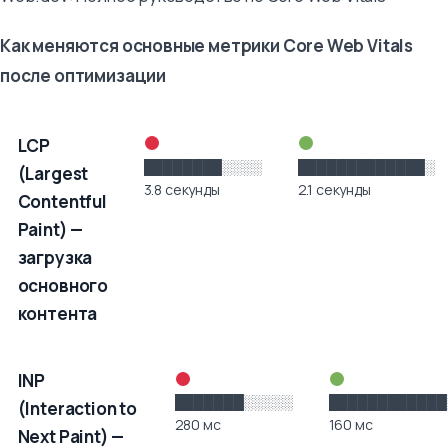
Как меняются основные метрики Core Web Vitals
после оптимизации
Метрика
До оптимизации
После
LCP
оптимизации
████████░░░░
█████████████░
(Largest
3.8 секунды
2.1 секунды
Contentful
Paint) —
загрузка
основного
контента
INP
███████░░░░░
████████████
(Interaction to
280 мс
160 мс
Next Paint) —