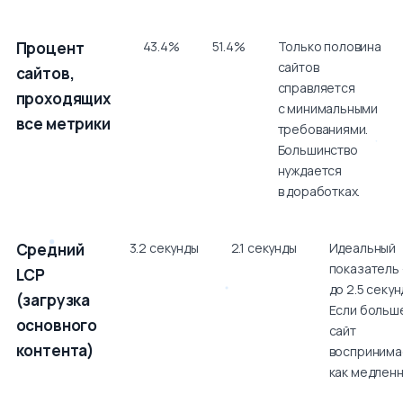
Метрика
Мобильные
Десктопы
Объяснение
Процент
43.4%
51.4%
Только половина
устройства
сайтов
сайтов,
справляется
проходящих
с минимальными
все метрики
требованиями.
Большинство
нуждается
в доработках.
Средний
3.2 секунды
2.1 секунды
Идеальный
показатель
LCP
до 2.5 секун
(загрузка
Если больш
основного
сайт
контента)
воспринима
как медленн