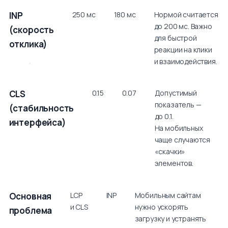
INP
250 мс
180 мс
Нормой считается
до 200 мс. Важно
(скорость
для быстрой
отклика)
реакции на клики
и взаимодействия.
CLS
0.15
0.07
Допустимый
показатель —
(стабильность
до 0.1.
интерфейса)
На мобильных
чаще случаются
«скачки»
элементов.
Основная
LCP
INP
Мобильным сайтам
и CLS
нужно ускорять
проблема
загрузку и устранять