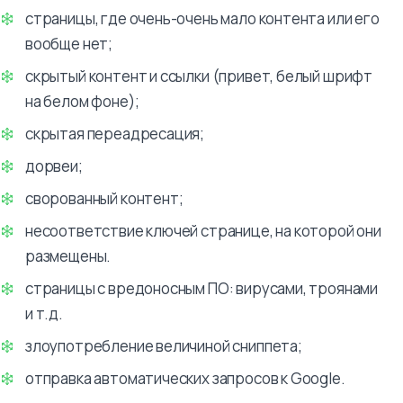
страницы, где очень-очень мало контента или его
вообще нет;
скрытый контент и ссылки (привет, белый шрифт
на белом фоне);
скрытая переадресация;
дорвеи;
сворованный контент;
несоответствие ключей странице, на которой они
размещены.
страницы с вредоносным ПО: вирусами, троянами
и т.д.
злоупотребление величиной сниппета;
отправка автоматических запросов к Google.