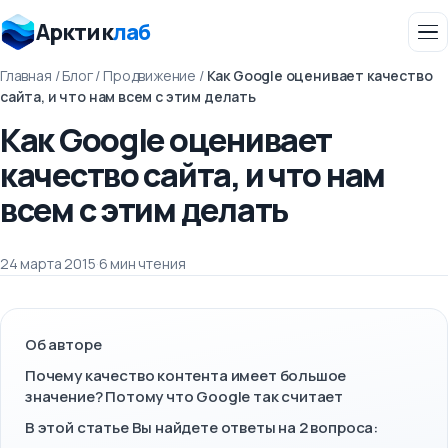
Арктик
лаб
Главная
/
Блог
/
Продвижение
/
Как Google оценивает качество
сайта, и что нам всем с этим делать
Как Google оценивает
качество сайта, и что нам
всем с этим делать
24 марта 2015
·
6 мин чтения
Об авторе
Почему качество контента имеет большое
значение? Потому что Google так считает
В этой статье Вы найдете ответы на 2 вопроса: