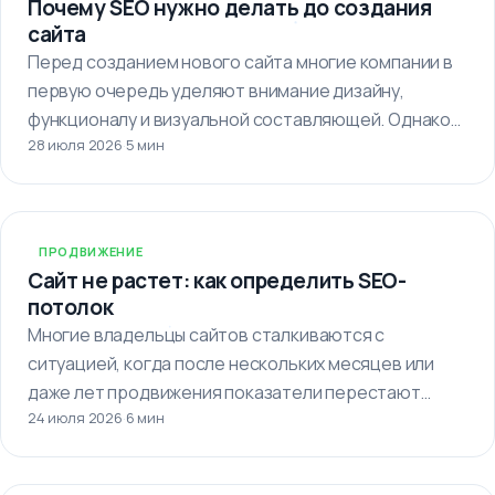
Почему SEO нужно делать до создания
сайта
Перед созданием нового сайта многие компании в
первую очередь уделяют внимание дизайну,
функционалу и визуальной составляющей. Однако
28 июля 2026
·
5 мин
важно…
ПРОДВИЖЕНИЕ
Сайт не растет: как определить SEO-
потолок
Многие владельцы сайтов сталкиваются с
ситуацией, когда после нескольких месяцев или
даже лет продвижения показатели перестают
24 июля 2026
·
6 мин
улучшаться. Кажется,…