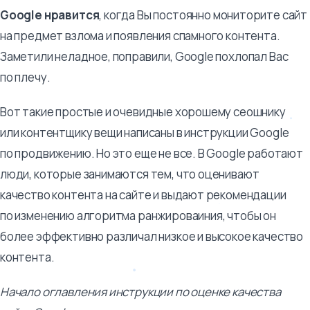
Google нравится
, когда Вы постоянно мониторите сайт
на предмет взлома и появления спамного контента.
Заметили неладное, поправили, Google похлопал Вас
по плечу.
Вот такие простые и очевидные хорошему сеошнику
или контентщику вещи написаны в инструкции Google
по продвижению. Но это еще не все. В Google работают
люди, которые занимаются тем, что оценивают
качество контента на сайте и выдают рекомендации
по изменению алгоритма ранжироваиния, чтобы он
более эффективно различал низкое и высокое качество
контента.
Начало оглавления инструкции по оценке качества