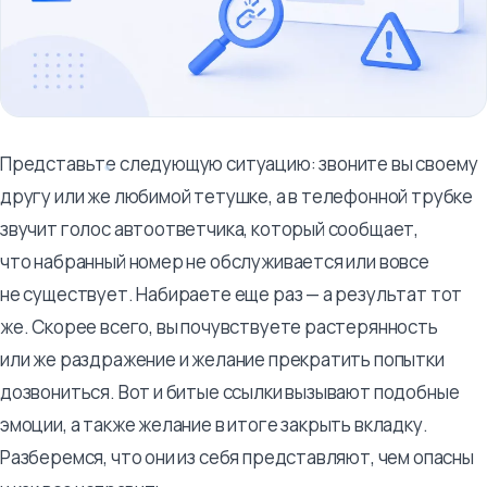
Представьте следующую ситуацию: звоните вы своему
другу или же любимой тетушке, а в телефонной трубке
звучит голос автоответчика, который сообщает,
что набранный номер не обслуживается или вовсе
не существует. Набираете еще раз — а результат тот
же. Скорее всего, вы почувствуете растерянность
или же раздражение и желание прекратить попытки
дозвониться. Вот и битые ссылки вызывают подобные
эмоции, а также желание в итоге закрыть вкладку.
Разберемся, что они из себя представляют, чем опасны