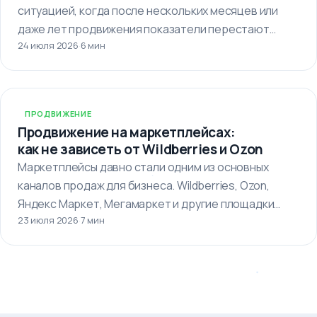
ситуацией, когда после нескольких месяцев или
даже лет продвижения показатели перестают
24 июля 2026
·
6 мин
улучшаться. Кажется,…
ПРОДВИЖЕНИЕ
Продвижение на маркетплейсах:
как не зависеть от Wildberries и Ozon
Маркетплейсы давно стали одним из основных
каналов продаж для бизнеса. Wildberries, Ozon,
Яндекс Маркет, Мегамаркет и другие площадки…
23 июля 2026
·
7 мин