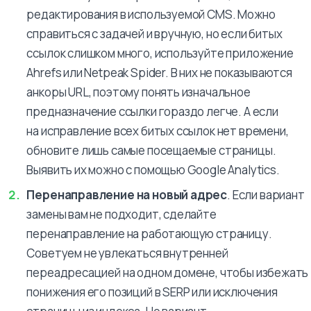
редактирования в используемой CMS. Можно
справиться с задачей и вручную, но если битых
ссылок слишком много, используйте приложение
Ahrefs или Netpeak Spider. В них не показываются
анкоры URL, поэтому понять изначальное
предназначение ссылки гораздо легче. А если
на исправление всех битых ссылок нет времени,
обновите лишь самые посещаемые страницы.
Выявить их можно с помощью Google Analytics.
Перенаправление на новый адрес
. Если вариант
замены вам не подходит, сделайте
перенаправление на работающую страницу.
Советуем не увлекаться внутренней
переадресацией на одном домене, чтобы избежать
понижения его позиций в SERP или исключения