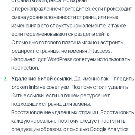
страницы из индекса. Но вариант
с перенаправлением пригодится, если происходит
смена уровня вложенности страниц или иные
изменения в его структурном элементе, а также
если переименовываются разделы сайта.
С помощью готового плагина можно настроить
редирект страницы, не изменяя .htaccess.
Например, для WordPress советуем использовать
Redirection.
Удаление битой ссылки
. Да, именно так — плодить
broken links не советуем. Поэтому стоит удалить
битые ссылки, если на вашем ресурсе нет
подходящих страниц для замены.
Восстановление удаленных страниц. Восстановить
каждую нереально, поэтому следует поступить
следующим образом: с помощью Google Analytics