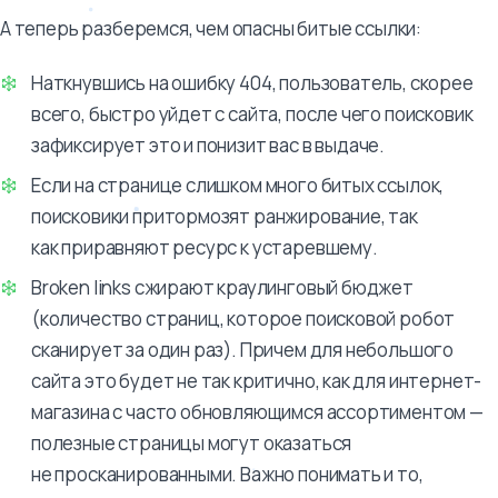
А теперь разберемся, чем опасны битые ссылки:
Наткнувшись на ошибку 404, пользователь, скорее
всего, быстро уйдет с сайта, после чего поисковик
зафиксирует это и понизит вас в выдаче.
Если на странице слишком много битых ссылок,
поисковики притормозят ранжирование, так
как приравняют ресурс к устаревшему.
Broken links сжирают краулинговый бюджет
(количество страниц, которое поисковой робот
сканирует за один раз). Причем для небольшого
сайта это будет не так критично, как для интернет-
магазина с часто обновляющимся ассортиментом —
полезные страницы могут оказаться
не просканированными. Важно понимать и то,